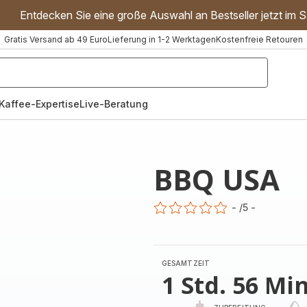
Entdecken Sie eine große Auswahl an Bestseller jetzt im S
Gratis Versand ab 49 Euro
Lieferung in 1-2 Werktagen
Kostenfreie Retouren
"Handmixer","Waffeleisen"]
Kaffee-Expertise
Live-Beratung
BBQ USA
-
/5
-
ratings.0
GESAMTZEIT
1 Std. 56 Min