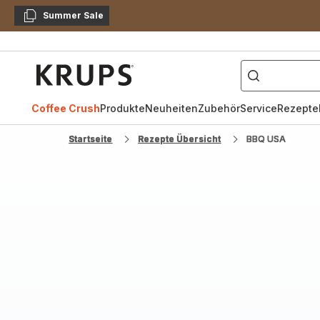
Summer Sale
Kopieren
["Kaffeevollautomat",
Krups
Homepage
Coffee Crush
Produkte
Neuheiten
Zubehör
Service
Rezepte
Startseite
Rezepte Übersicht
BBQ USA