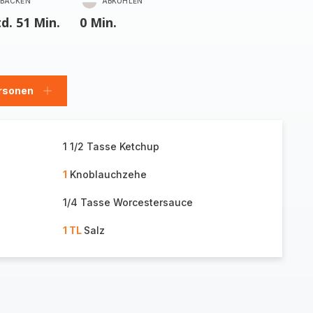
BACKEN
ABKÜHLEN
td. 51 Min.
0 Min.
rsonen
en
Personen
hinzufügen
1 1/2 Tasse Ketchup
1
Knoblauchzehe
1/4 Tasse Worcestersauce
1 TL
Salz