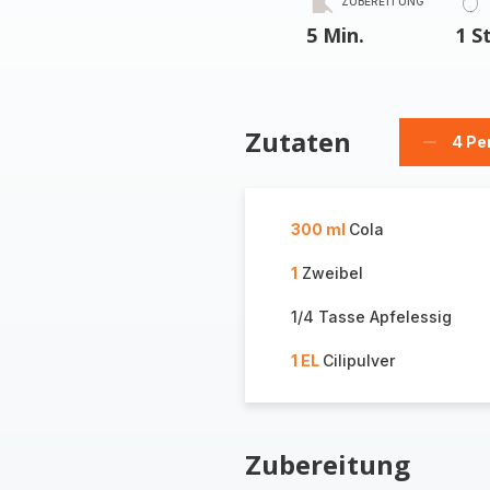
ZUBEREITUNG
5 Min.
1 S
Zutaten
4 Pe
Person
löschen
300 ml
Cola
1
Zweibel
1/4 Tasse Apfelessig
1 EL
Cilipulver
Zubereitung