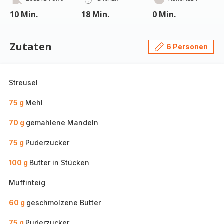
10 Min.
18 Min.
0 Min.
Zutaten
6 Personen
Streusel
75 g
Mehl
70 g
gemahlene Mandeln
75 g
Puderzucker
100 g
Butter in Stücken
Muffinteig
60 g
geschmolzene Butter
75 g
Puderzucker