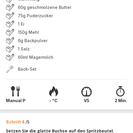
60g geschmolzene Butter
75g Puderzucker
1 Ei
150g Mehl
6g Backpulver
1 Salz
60ml Magermilch
Back-Set
Manual P
- °C
V5
2 Min.
Schritt 4
/5
Setzen Sie die glatte Buchse auf den Spritzbeutel.