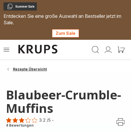
Summer Sale
Kopieren
Entdecken Sie eine große Auswahl an Bestseller jetzt im
Sale.
Zum Sale
Krups
Das
Mein
Mein
Homepage
Menü
Konto
Waren
öffnen
Rezepte Übersicht
Blaubeer-Crumble-
Muffins
3.2
/5
-
ratings.3.2
4 Bewertungen