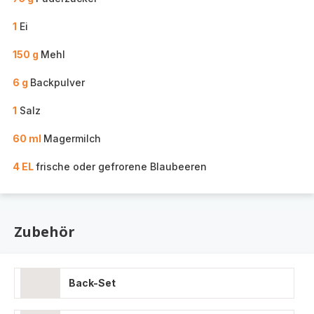
1
Ei
150 g
Mehl
6 g
Backpulver
1
Salz
60 ml
Magermilch
4 EL
frische oder gefrorene Blaubeeren
Zubehör
Back-Set