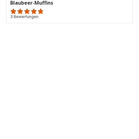
Blaubeer-Muffins
ratings.4.7
3 Bewertungen