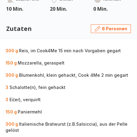
10 Min.
20 Min.
0 Min.
Zutaten
6 Personen
300 g
Reis, im Cook4Me 15 min nach Vorgaben gegart
150 g
Mozzarella, geraspelt
300 g
Blumenkohl, klein gehackt, Cook 4Me 2 min gegart
3
Schalotte(n), fein gehackt
3
Ei(er), verquirlt
150 g
Paniermehl
300 g
Italienische Bratwurst (z.B.Salsiccia), aus der Pelle
gelöst