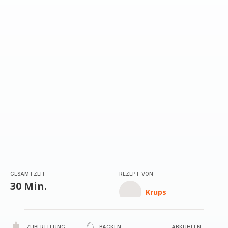
mit
1
Stern
(Durchschnitt)
GESAMTZEIT
REZEPT VON
30 Min.
Krups
ZUBEREITUNG
BACKEN
ABKÜHLEN