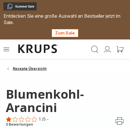
Summer Sale
Kopieren
Entdecken Sie eine große Auswahl an Bestseller jetzt im
Sale.
Zum Sale
Krups
Das
Mein
Mein
Homepage
Menü
Konto
Waren
öffnen
Rezepte Übersicht
Blumenkohl-
Arancini
1
/5
-
Bewertung
3 Bewertungen