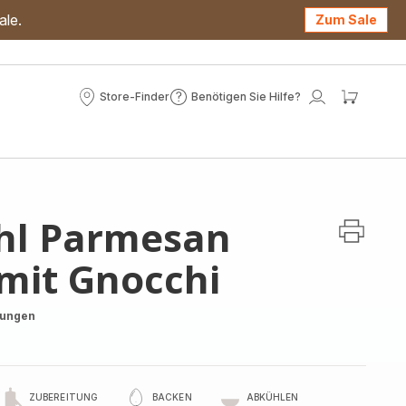
ale.
Zum Sale
Store-Finder
Benötigen Sie Hilfe?
Store-
Benötigen
Mein
Mein
Finder
Sie
Konto
Waren
Hilfe?
hl Parmesan
mit Gnocchi
tungen
ZUBEREITUNG
BACKEN
ABKÜHLEN