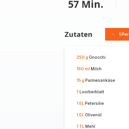
57 Min.
Zutaten
1 Pe
Person
löschen
250 g
Gnocchi
150 ml
Milch
15 g
Parmesankäse
1
Loorberblatt
1 EL
Petersilie
1 EL
Olivenöl
1 TL
Mehl