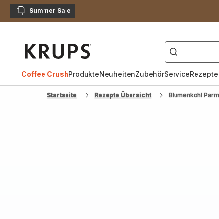
Summer Sale
Kopieren
["Kaffeevollautomat",
Krups
Homepage
Coffee Crush
Produkte
Neuheiten
Zubehör
Service
Rezepte
Startseite
Rezepte Übersicht
Blumenkohl Parm