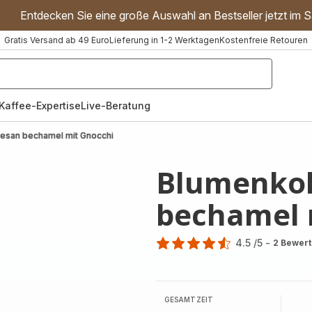
Entdecken Sie eine große Auswahl an Bestseller jetzt im S
Gratis Versand ab 49 Euro
Lieferung in 1-2 Werktagen
Kostenfreie Retouren
"Handmixer","Waffeleisen"]
Kaffee-Expertise
Live-Beratung
esan bechamel mit Gnocchi
Blumenko
bechamel 
4.5
/5
-
2 Bewer
ratings.4.5
GESAMTZEIT