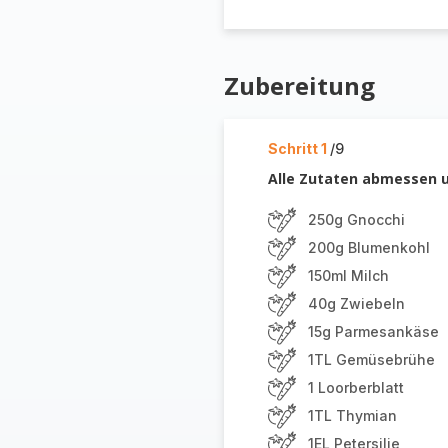
Zubereitung
Schritt 1
/9
Alle Zutaten abmessen u
250g Gnocchi
200g Blumenkohl
150ml Milch
40g Zwiebeln
15g Parmesankäse
1TL Gemüsebrühe
1 Loorberblatt
1TL Thymian
1EL Petersilie