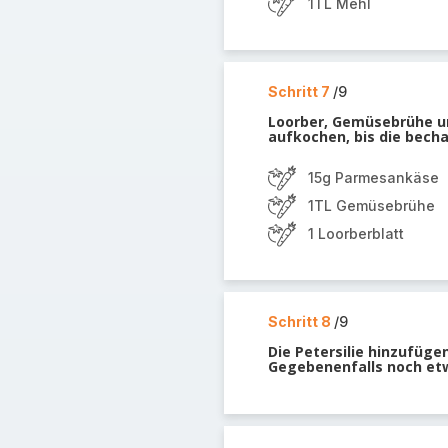
1TL Mehl
Schritt 7
/9
Loorber, Gemüsebrühe u
aufkochen, bis die bech
15g Parmesankäse
1TL Gemüsebrühe
1 Loorberblatt
Schritt 8
/9
Die Petersilie hinzufüge
Gegebenenfalls noch et