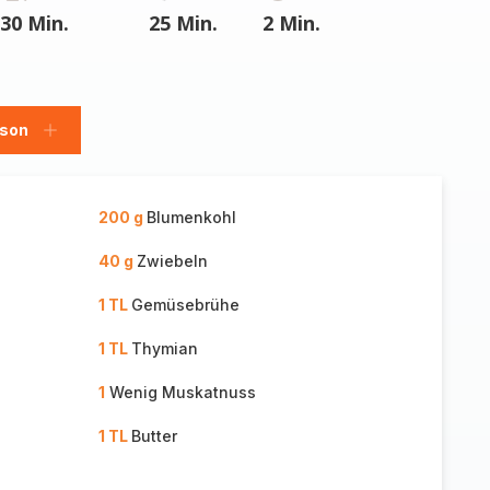
30 Min.
25 Min.
2 Min.
rson
Person
hinzufügen
200 g
Blumenkohl
40 g
Zwiebeln
1 TL
Gemüsebrühe
1 TL
Thymian
1
Wenig Muskatnuss
1 TL
Butter