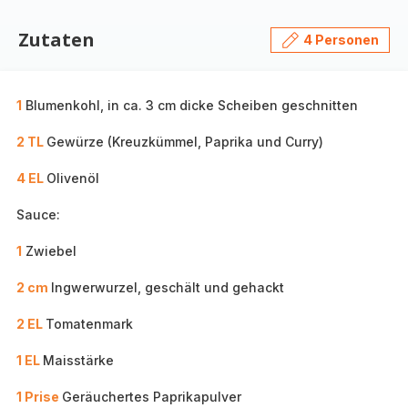
Zutaten
4 Personen
1
Blumenkohl, in ca. 3 cm dicke Scheiben geschnitten
2 TL
Gewürze (Kreuzkümmel, Paprika und Curry)
4 EL
Olivenöl
Sauce:
1
Zwiebel
2 cm
Ingwerwurzel, geschält und gehackt
2 EL
Tomatenmark
1 EL
Maisstärke
1 Prise
Geräuchertes Paprikapulver