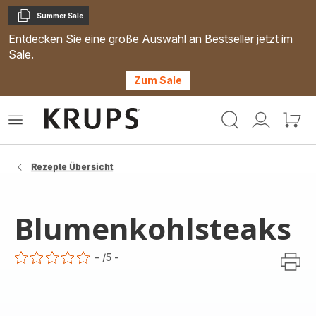
Summer Sale
Kopieren
Entdecken Sie eine große Auswahl an Bestseller jetzt im
Sale.
Zum Sale
Krups
Das
Mein
Mein
Homepage
Menü
Konto
Waren
öffnen
Rezepte Übersicht
Blumenkohlsteaks
-
/5
-
ratings.0