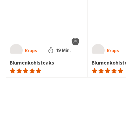
Krups
Krups
19 Min.
Blumenkohlsteaks
Blumenkohlstea
ratings.NaN
ratings.NaN