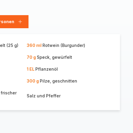
rsonen
en
Personen
hinzufügen
elt (25 g)
360 ml
Rotwein (Burgunder)
70 g
Speck, gewürfelt
1 EL
Pflanzenöl
300 g
Pilze, geschnitten
frischer
Salz und Pfeffer