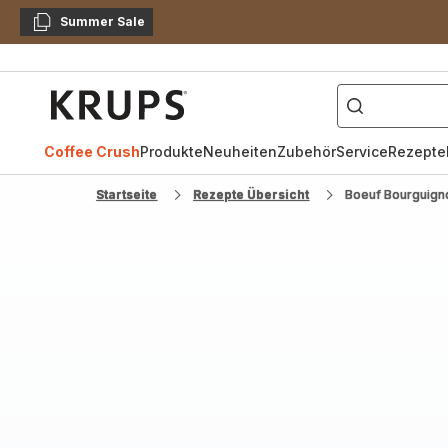
Summer Sale
Kopieren
["Kaffeevollautomat",
Krups
Homepage
Coffee Crush
Produkte
Neuheiten
Zubehör
Service
Rezepte
Startseite
Rezepte Übersicht
Boeuf Bourguign