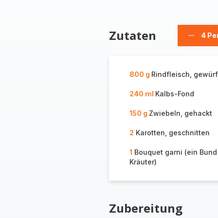
Zutaten
4 Pe
Person
löschen
800 g
Rindfleisch, gewürf
240 ml
Kalbs-Fond
150 g
Zwiebeln, gehackt
2
Karotten, geschnitten
1
Bouquet garni (ein Bund 
Kräuter)
Zubereitung