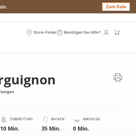
ale.
Zum Sale
Store-Finder
Benötigen Sie Hilfe?
Store-
Benötigen
Mein
Mein
Finder
Sie
Konto
Waren
Hilfe?
rguignon
rtungen
ZUBEREITUNG
BACKEN
ABKÜHLEN
10 Min.
35 Min.
0 Min.