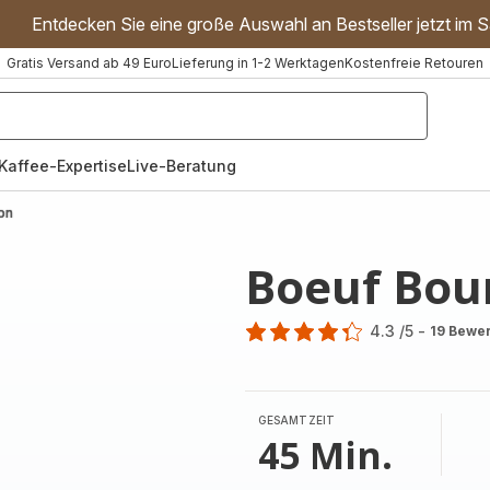
Entdecken Sie eine große Auswahl an Bestseller jetzt im S
Gratis Versand ab 49 Euro
Lieferung in 1-2 Werktagen
Kostenfreie Retouren
"Handmixer","Waffeleisen"]
Kaffee-Expertise
Live-Beratung
on
Boeuf Bou
4.3
/5
-
19 Bewe
ratings.4.3
GESAMTZEIT
45 Min.