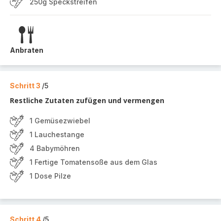
250g Speckstreifen
Anbraten
Schritt 3
/5
Restliche Zutaten zufügen und vermengen
1 Gemüsezwiebel
1 Lauchestange
4 Babymöhren
1 Fertige Tomatensoße aus dem Glas
1 Dose Pilze
Schritt 4
/5