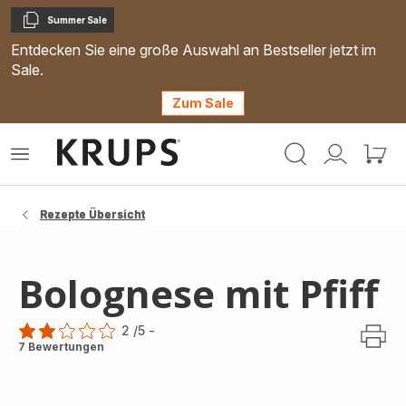
Summer Sale
Kopieren
Entdecken Sie eine große Auswahl an Bestseller jetzt im
Sale.
Zum Sale
Krups
Das
Mein
Mein
Homepage
Menü
Konto
Waren
öffnen
Rezepte Übersicht
Bolognese mit Pfiff
2
/5
-
Bewertung
7 Bewertungen
mit
2
Sternen