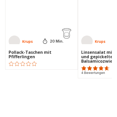
gepickelten
Balsamicozwiebeln
Krups
Krups
20 Min.
Pollack-Taschen mit
Linsensalat mit P
Pfifferlingen
und gepickelten
Balsamicozwiebe
ratings.0
ratings.4.6
4 Bewertungen