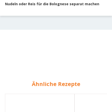
Nudeln oder Reis für die Bolognese separat machen
Ähnliche Rezepte
Pollack-
Linsensalat
Taschen
mit
mit
Pfifferlingen
Pfifferlingen
und