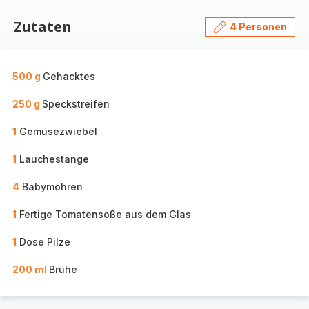
Zutaten
4 Personen
500 g
Gehacktes
250 g
Speckstreifen
1
Gemüsezwiebel
1
Lauchestange
4
Babymöhren
1
Fertige Tomatensoße aus dem Glas
1
Dose Pilze
200 ml
Brühe