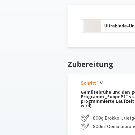
Ultrablade-U
Zubereitung
Schritt 1
/4
Gemüsebrühe und den gef
Programm „SuppeP1“ star
programmierte Laufzeit 
wird)
800g Brokkoli, tiefg
800ml Gemüsebrüh