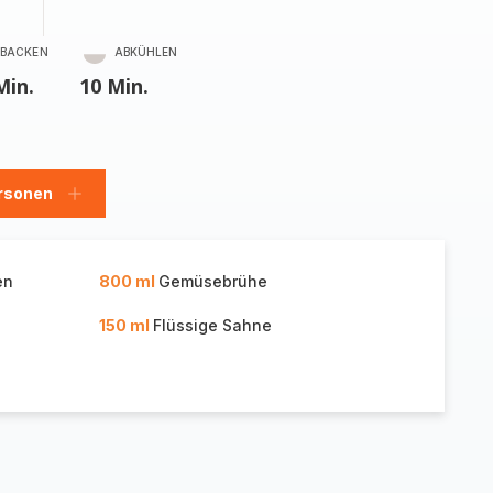
BACKEN
ABKÜHLEN
Min.
10 Min.
rsonen
en
Personen
hinzufügen
en
800 ml
Gemüsebrühe
150 ml
Flüssige Sahne