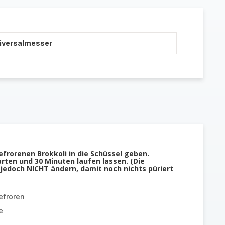
niversalmesser
rorenen Brokkoli in die Schüssel geben.
ten und 30 Minuten laufen lassen. (Die
jedoch NICHT ändern, damit noch nichts püriert
efroren
e