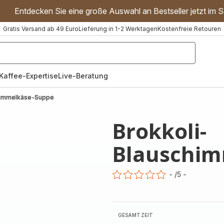
Entdecken Sie eine große Auswahl an Bestseller jetzt im S
Gratis Versand ab 49 Euro
Lieferung in 1-2 Werktagen
Kostenfreie Retouren
"Handmixer","Waffeleisen"]
Kaffee-Expertise
Live-Beratung
himmelkäse-Suppe
Brokkoli-
Blauschim
-
/5
-
ratings.0
GESAMTZEIT