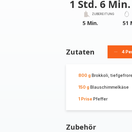
1 Std. 6 Min.
ZUBEREITUNG
5 Min.
51 
Zutaten
4 Pe
Person
löschen
800 g
Brokkoli, tiefgefror
150 g
Blauschimmelkäse
1 Prise
Pfeffer
Zubehör