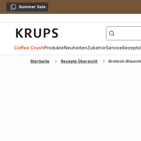
Summer Sale
Kopieren
["Kaffeevollautomat",
Krups
Homepage
Coffee Crush
Produkte
Neuheiten
Zubehör
Service
Rezepte
Startseite
Rezepte Übersicht
Brokkoli-Blausc