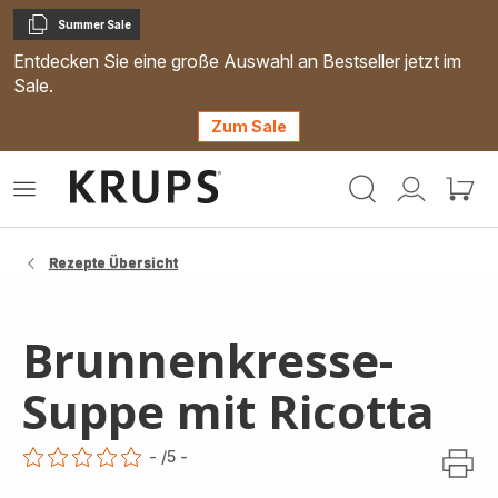
Summer Sale
Kopieren
Entdecken Sie eine große Auswahl an Bestseller jetzt im
Sale.
Zum Sale
Krups
Das
Mein
Mein
Homepage
Menü
Konto
Waren
öffnen
Rezepte Übersicht
Brunnenkresse-
Suppe mit Ricotta
-
/5
-
ratings.0