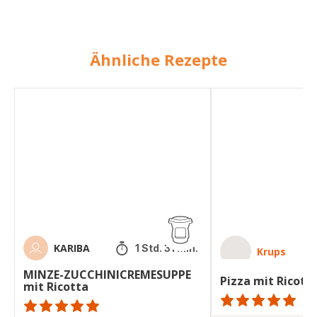
Ähnliche Rezepte
MINZE-
Pizza
ZUCCHINICREMESUPPE
mit
mit
Ricotta
Ricotta
und
Rucola
KARIBA
1 Std. 31 Min.
Krups
MINZE-ZUCCHINICREMESUPPE
Pizza mit Ricott
mit Ricotta
ratings.NaN