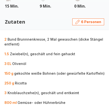
15 Min.
9 Min.
0 Min.
Zutaten
6 Personen
2
Bund Brunnnenkresse, 2 Mal gewaschen (dicke Stängel
entfernt)
1.5
Zwiebel(n), geschält und fein gehackt
3 EL
Olivenöl
150 g
gekochte weiße Bohnen (oder gewürfelte Kartoffeln)
250 g
Ricotta
3
Knoblauchzehe(n), geschält und entkeimt
800 ml
Gemüse- oder Hühnerbrühe