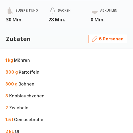
ZUBEREITUNG
BACKEN
ABKÜHLEN
30 Min.
28 Min.
0 Min.
Zutaten
6 Personen
1 kg
Möhren
800 g
Kartoffeln
300 g
Bohnen
3
Knoblauchzehen
2
Zwiebeln
1.5 l
Gemüsebrühe
2 EL
Öl