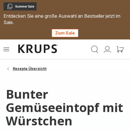
Summer Sale
Kopieren
Entdecken Sie eine große Auswahl an Bestseller jetzt im
Sale.
Zum Sale
Krups
Das
Mein
Mein
Homepage
Menü
Konto
Waren
öffnen
Rezepte Übersicht
Bunter
Gemüseeintopf mit
Würstchen