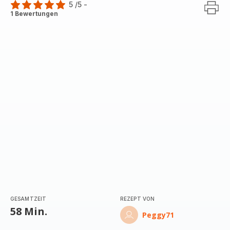
5
/5
-
Bewertung
1 Bewertungen
mit
5
Sternen
(Durchschnitt)
GESAMTZEIT
REZEPT VON
58 Min.
Peggy71