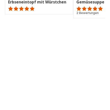
Erbseneintopf mit Würstchen
Gemüsesuppe mi
ratings.NaN
Bewertung
2 Bewertungen
mit
5
Sternen
(Durchschnitt)