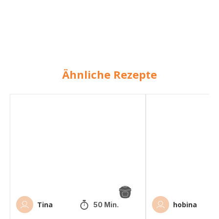
Ähnliche Rezepte
Erbseneintopf
Gemüsesuppe
mit
mit
Würstchen
Würstchen
Tina
hobina
50 Min.