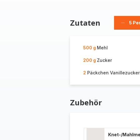
Zutaten
5 Pe
Person
löschen
500 g
Mehl
200 g
Zucker
2
Päckchen Vanillezucker
Zubehör
Knet-/Mahlm