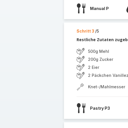
Manual P
Schritt 3
/5
Restliche Zutaten zugeb
500g Mehl
200g Zucker
2 Eier
2 Päckchen Vanille
Knet-/Mahlmesser
Pastry P3