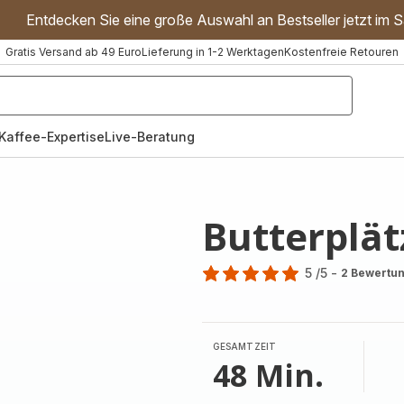
Entdecken Sie eine große Auswahl an Bestseller jetzt im S
Gratis Versand ab 49 Euro
Lieferung in 1-2 Werktagen
Kostenfreie Retouren
"Handmixer","Waffeleisen"]
Kaffee-Expertise
Live-Beratung
Butterplä
5
/5
-
2 Bewertu
Bewertung
mit
5
Sternen
GESAMTZEIT
(Durchschnitt)
48 Min.