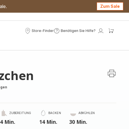
ale.
Zum Sale
Store-Finder
Benötigen Sie Hilfe?
Store-
Benötigen
Mein
Mein
Finder
Sie
Konto
Waren
Hilfe?
tzchen
ngen
ZUBEREITUNG
BACKEN
ABKÜHLEN
4 Min.
14 Min.
30 Min.