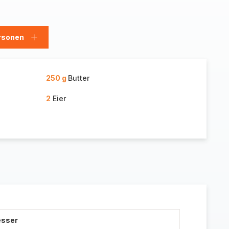
rsonen
en
Personen
hinzufügen
250 g
Butter
2
Eier
esser