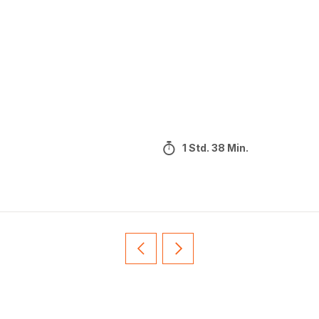
1 Std. 38 Min.
Vorherige
Weiter
Recipe
Recipe
card
card
slider
slider