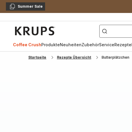
Summer Sale
Kopieren
["Kaffeevollautomat",
Krups
Homepage
Coffee Crush
Produkte
Neuheiten
Zubehör
Service
Rezepte
Startseite
Rezepte Übersicht
Butterplätzchen