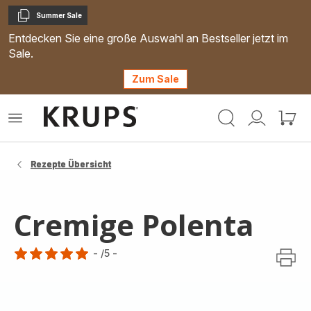
Summer Sale
Kopieren
Entdecken Sie eine große Auswahl an Bestseller jetzt im
Sale.
Zum Sale
Krups
Das
Mein
Mein
Homepage
Menü
Konto
Waren
öffnen
Rezepte Übersicht
Cremige Polenta
-
/5
-
Bewertung
mit
5
Sternen