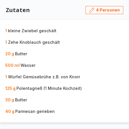
Zutaten
4 Personen
1
kleine Zwiebel geschält
1
Zehe Knoblauch geschält
20 g
Butter
500 ml
Wasser
1
Würfel Gemüsebrühe z.B. von Knorr
125 g
Polentagrieß (1 Minute Kochzeit)
30 g
Butter
40 g
Parmesan gerieben