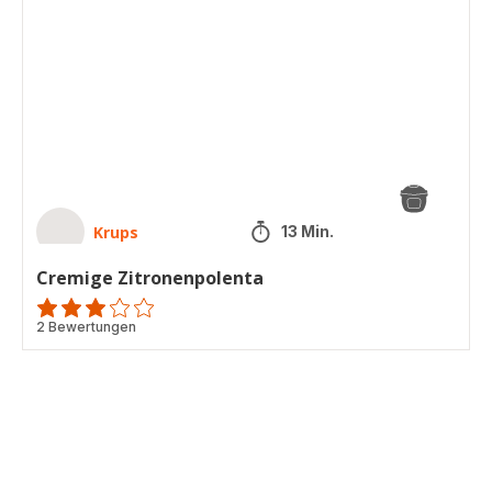
Zitronenpolenta
Krups
13 Min.
Cremige Zitronenpolenta
Bewertung
2 Bewertungen
mit
3
Sternen
(Durchschnitt)