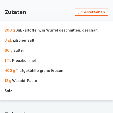
Zutaten
4 Personen
200 g
Süßkartoffeln, in Würfel geschnitten, geschält
3 EL
Zitronensaft
60 g
Butter
1 TL
Kreuzkümmel
400 g
Tiefgekühlte grüne Erbsen
12 g
Wasabi-Paste
Salz