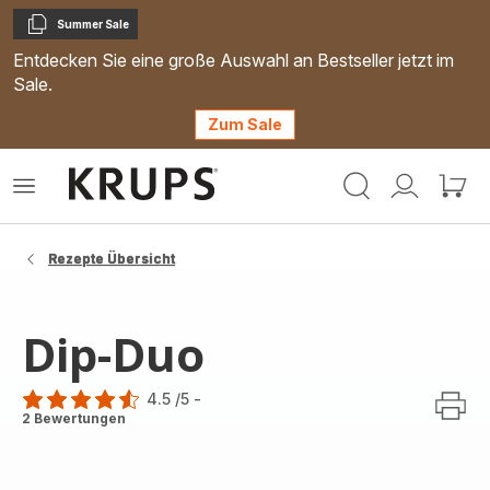
Summer Sale
Kopieren
Entdecken Sie eine große Auswahl an Bestseller jetzt im
Sale.
Zum Sale
Krups
Das
Mein
Mein
Homepage
Menü
Konto
Waren
öffnen
Rezepte Übersicht
Dip-Duo
4.5
/5
-
ratings.4.5
2 Bewertungen