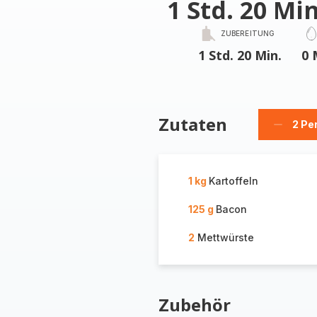
1 Std. 20 Min
ZUBEREITUNG
1 Std. 20 Min.
0 
Zutaten
2 Pe
Person
löschen
1 kg
Kartoffeln
125 g
Bacon
2
Mettwürste
Zubehör