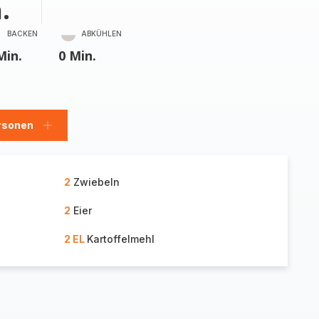
.
BACKEN
ABKÜHLEN
Min.
0 Min.
rsonen
en
Personen
hinzufügen
2
Zwiebeln
2
Eier
2 EL
Kartoffelmehl