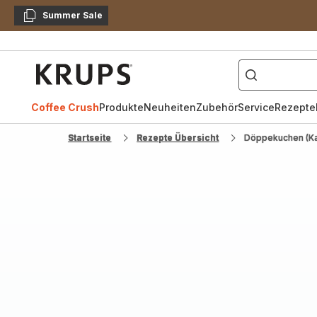
Summer Sale
Kopieren
["Kaffeevollautomat",
Krups
Homepage
Coffee Crush
Produkte
Neuheiten
Zubehör
Service
Rezepte
Startseite
Rezepte Übersicht
Döppekuchen (Ka