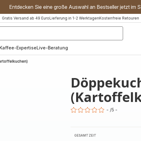
Entdecken Sie eine große Auswahl an Bestseller jetzt im S
Gratis Versand ab 49 Euro
Lieferung in 1-2 Werktagen
Kostenfreie Retouren
"Handmixer","Waffeleisen"]
Kaffee-Expertise
Live-Beratung
rtoffelkuchen)
Döppekuc
(Kartoffel
-
/5
-
ratings.0
GESAMTZEIT