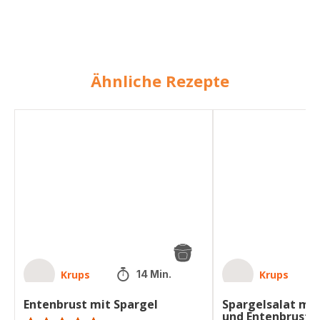
Ähnliche Rezepte
Entenbrust
Spargelsalat
mit
mit
Spargel
Erdbeeren
und
Entenbrust
Krups
Krups
14 Min.
Entenbrust mit Spargel
Spargelsalat mit
und Entenbrust