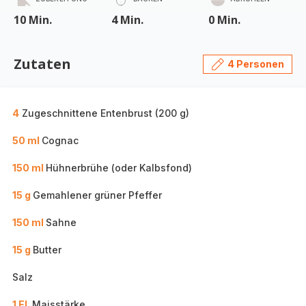
10 Min.
4 Min.
0 Min.
Zutaten
4 Personen
4
Zugeschnittene Entenbrust (200 g)
50 ml
Cognac
150 ml
Hühnerbrühe (oder Kalbsfond)
15 g
Gemahlener grüner Pfeffer
150 ml
Sahne
15 g
Butter
Salz
1 EL
Maisstärke