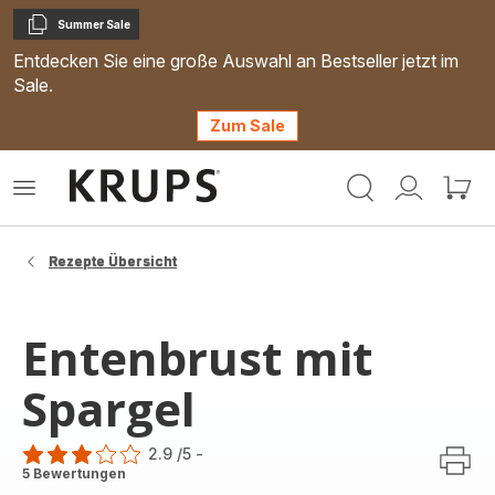
Summer Sale
Kopieren
Entdecken Sie eine große Auswahl an Bestseller jetzt im
Sale.
Zum Sale
Krups
Das
Mein
Mein
Homepage
Menü
Konto
Waren
öffnen
Rezepte Übersicht
Entenbrust mit
Spargel
2.9
/5
-
ratings.2.9
5 Bewertungen