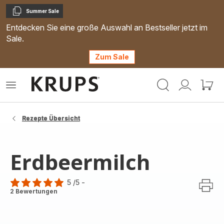
Summer Sale
Kopieren
Entdecken Sie eine große Auswahl an Bestseller jetzt im
Sale.
Zum Sale
Krups
Das
Mein
Mein
Homepage
Menü
Konto
Waren
öffnen
Rezepte Übersicht
Erdbeermilch
5
/5
-
Bewertung
2 Bewertungen
mit
5
Sternen