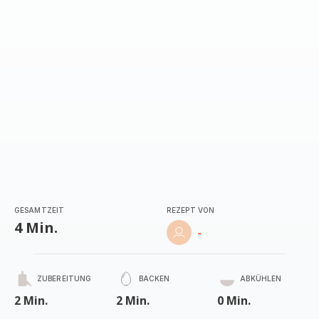
(Durchschnitt)
GESAMTZEIT
REZEPT VON
4 Min.
-
ZUBEREITUNG
BACKEN
ABKÜHLEN
2 Min.
2 Min.
0 Min.