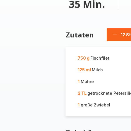
35 Min.
Zutaten
12 S
Stücke
löschen
750 g
Fischfilet
125 ml
Milch
1
Möhre
2 TL
getrocknete Petersili
1
große Zwiebel