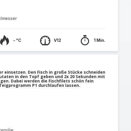
almesser
- °C
V12
1 Min.
 einsetzen. Den Fisch in große Stücke schneiden
Zutaten in den Topf geben und 2x 20 Sekunden mit
n. Dabei werden die Fischfilets schön fein
 Teigprogramm P1 durchlaufen lassen.
ersilie