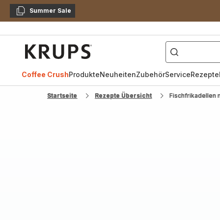
Summer Sale
Kopieren
["Kaffeevollautomat",
Krups
Homepage
Coffee Crush
Produkte
Neuheiten
Zubehör
Service
Rezepte
Startseite
Rezepte Übersicht
Fischfrikadellen