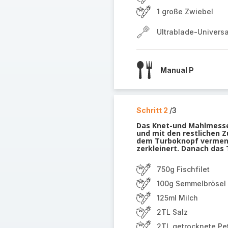
1 große Zwiebel
Ultrablade-Univers
Manual P
Schritt 2
/3
Das Knet-und Mahlmesser
und mit den restlichen 
dem Turboknopf vermenge
zerkleinert. Danach das
750g Fischfilet
100g Semmelbrösel
125ml Milch
2TL Salz
2TL getrocknete Pet