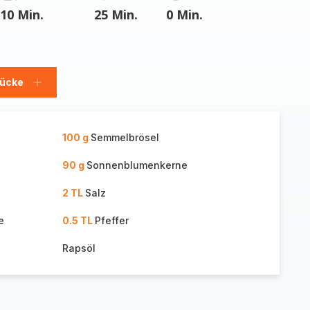
10 Min.
25 Min.
0 Min.
tücke
Stücke
hinzufügen
100 g
Semmelbrösel
90 g
Sonnenblumenkerne
2 TL
Salz
e
0.5 TL
Pfeffer
Rapsöl