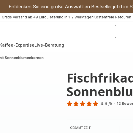
Entdecken Sie eine große Auswahl an Bestseller jetzt im S
Gratis Versand ab 49 Euro
Lieferung in 1-2 Werktagen
Kostenfreie Retouren
"Handmixer","Waffeleisen"]
Kaffee-Expertise
Live-Beratung
 mit Sonnenblumenkernen
Fischfrika
Sonnenbl
4.9
/5
-
12 Bewe
ratings.4.9
GESAMTZEIT