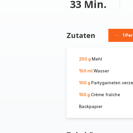
33 Min.
Zutaten
1 Pe
Person
löschen
250 g
Mehl
150 ml
Wasser
100 g
Partygarnelen verze
150 g
Crème fraîche
Backpapier