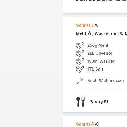
Schritt 3
/6
Mehl, Öl, Wasser und Sal
250g Mehl
2EL Olivenöl
150ml Wasser
1TL Salz
Knet-/Mahlmesser
Pastry P1
Schritt 4
/6