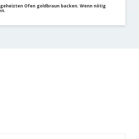
orgeheizten Ofen goldbraun backen. Wenn nötig
en.
Nudel