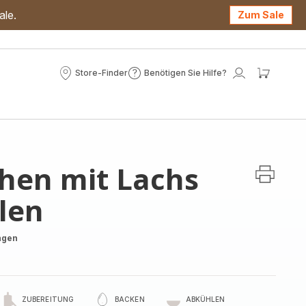
ale.
Zum Sale
Store-Finder
Benötigen Sie Hilfe?
Store-
Benötigen
Mein
Mein
Finder
Sie
Konto
Waren
Hilfe?
en mit Lachs
len
ngen
ZUBEREITUNG
BACKEN
ABKÜHLEN