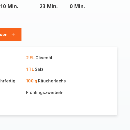
10 Min.
23 Min.
0 Min.
rson
Person
hinzufügen
2 EL
Olivenöl
1 TL
Salz
hrfertig
100 g
Räucherlachs
Frühlingszwiebeln