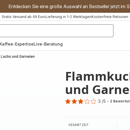
Entdecken Sie eine große Auswahl an Bestseller jetzt im S
Gratis Versand ab 49 Euro
Lieferung in 1-2 Werktagen
Kostenfreie Retouren
"Handmixer","Waffeleisen"]
Kaffee-Expertise
Live-Beratung
 Lachs und Garnelen
Flammkuch
und Garne
3
/5
-
2 Bewertu
Bewertung
mit
3
Sternen
GESAMTZEIT
(Durchschnitt)