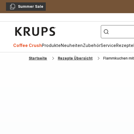
Summer Sale
Kopieren
["Kaffeevollautomat",
Krups
Homepage
Coffee Crush
Produkte
Neuheiten
Zubehör
Service
Rezepte
Startseite
Rezepte Übersicht
Flammkuchen mit