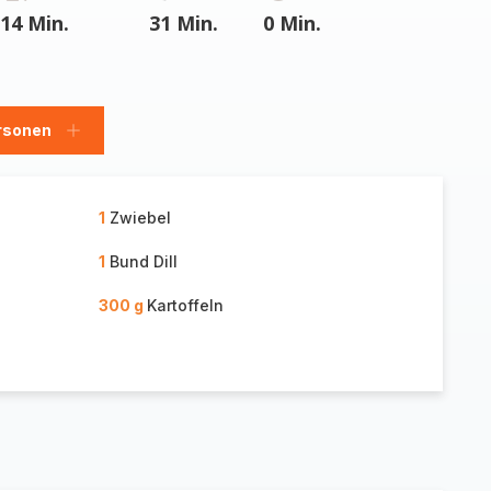
14 Min.
31 Min.
0 Min.
rsonen
en
Personen
hinzufügen
1
Zwiebel
1
Bund Dill
300 g
Kartoffeln