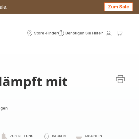
ale.
Zum Sale
Store-Finder
Benötigen Sie Hilfe?
Store-
Benötigen
Mein
Mein
Finder
Sie
Konto
Waren
Hilfe?
dämpft mit
ngen
ZUBEREITUNG
BACKEN
ABKÜHLEN