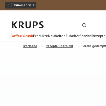
Summer Sale
Kopieren
["Kaffeevollautomat",
Krups
Homepage
Coffee Crush
Produkte
Neuheiten
Zubehör
Service
Rezepte
Startseite
Rezepte Übersicht
Forelle gedämpft