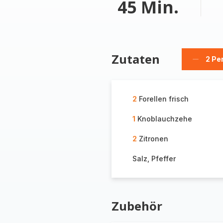
45 Min.
Zutaten
2 Pe
Person
löschen
2
Forellen frisch
1
Knoblauchzehe
2
Zitronen
Salz, Pfeffer
Zubehör