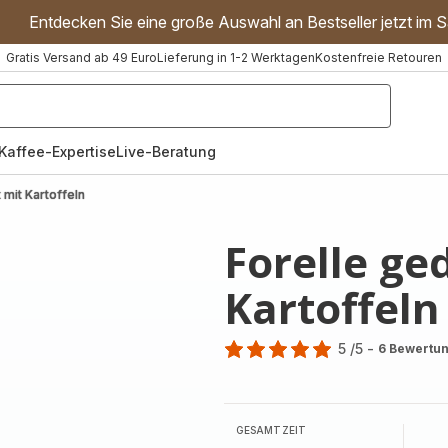
Entdecken Sie eine große Auswahl an Bestseller jetzt im S
Gratis Versand ab 49 Euro
Lieferung in 1-2 Werktagen
Kostenfreie Retouren
"Handmixer","Waffeleisen"]
Kaffee-Expertise
Live-Beratung
 mit Kartoffeln
Forelle ge
Kartoffeln
5
/5
-
6 Bewertu
Bewertung
mit
5
Sternen
GESAMTZEIT
(Durchschnitt)