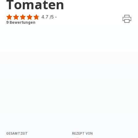
Tomaten
4.7
/5
-
ratings.4.7
9 Bewertungen
GESAMTZEIT
REZEPT VON