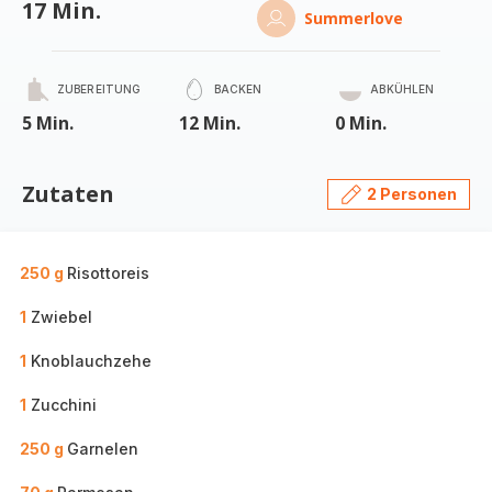
17 Min.
Summerlove
ZUBEREITUNG
BACKEN
ABKÜHLEN
5 Min.
12 Min.
0 Min.
Zutaten
2 Personen
250 g
Risottoreis
1
Zwiebel
1
Knoblauchzehe
1
Zucchini
250 g
Garnelen