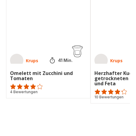
Zucchini
mit
und
getrockneten
Tomaten
Tomaten,
Oliven
und
Feta
Krups
Krups
41 Min.
Omelett mit Zucchini und
Herzhafter Kuch
Tomaten
getrockneten To
und Feta
ratings.3.8
4 Bewertungen
ratings.4.2
10 Bewertungen