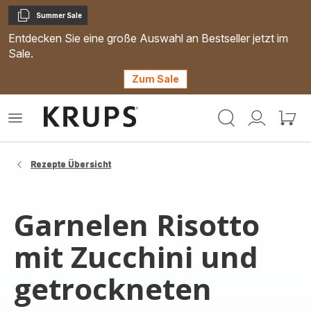
Summer Sale
Kopieren
Entdecken Sie eine große Auswahl an Bestseller jetzt im
Sale.
Zum Sale
Krups
Das
Mein
Mein
Homepage
Menü
Konto
Waren
öffnen
Rezepte Übersicht
Garnelen Risotto
mit Zucchini und
getrockneten