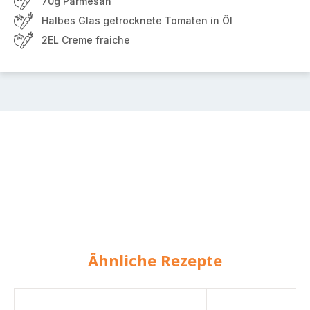
70g Parmesan
Halbes Glas getrocknete Tomaten in Öl
2EL Creme fraiche
Ähnliche Rezepte
Omelett
Herzhafter
mit
Kuchen