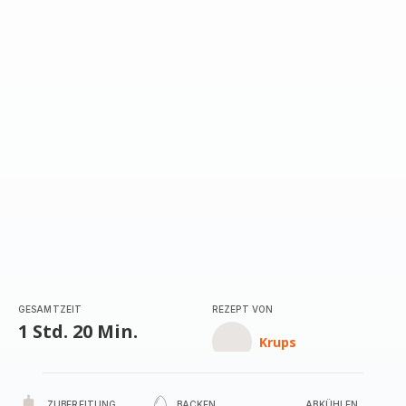
mit
3
Sternen
(Durchschnitt)
GESAMTZEIT
REZEPT VON
1 Std. 20 Min.
Krups
ZUBEREITUNG
BACKEN
ABKÜHLEN