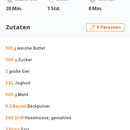
20 Min.
1 Std.
0 Min.
Zutaten
6 Personen
100 g
weiche Butter
300 g
Zucker
3
große Eier
2 EL
Joghurt
300 g
Mehl
0.5 Beutel
Backpulver
240 Griff
Haselnüsse, gemahlen
3 Prise
Salz