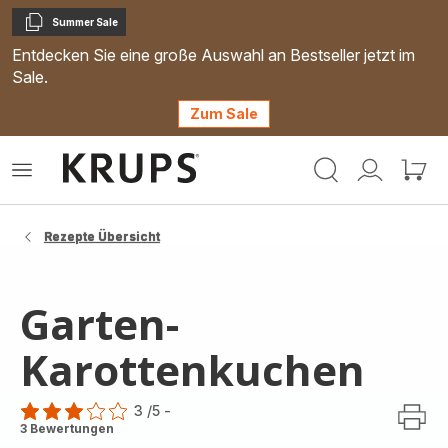
Summer Sale
Kopieren
Entdecken Sie eine große Auswahl an Bestseller jetzt im
Sale.
Zum Sale
Krups
Das
Mein
Mein
Homepage
Menü
Konto
Waren
öffnen
Rezepte Übersicht
Garten-
Karottenkuchen
3
/5
-
Bewertung
3 Bewertungen