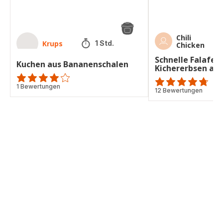
Chili
Krups
1 Std.
Chicken
Schnelle Falafel 
Kuchen aus Bananenschalen
Kichererbsen aus
Bewertung
1 Bewertungen
ratings.4.7
12 Bewertungen
mit
4
Sternen
(Durchschnitt)