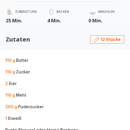
ZUBEREITUNG
BACKEN
ABKÜHLEN
25 Min.
4 Min.
0 Min.
Zutaten
12 Stücke
110 g
Butter
110 g
Zucker
2
Eier
110 g
Mehl
200 g
Puderzucker
1
Eiweiß
Bunte Streusel oder kleine Bonbons