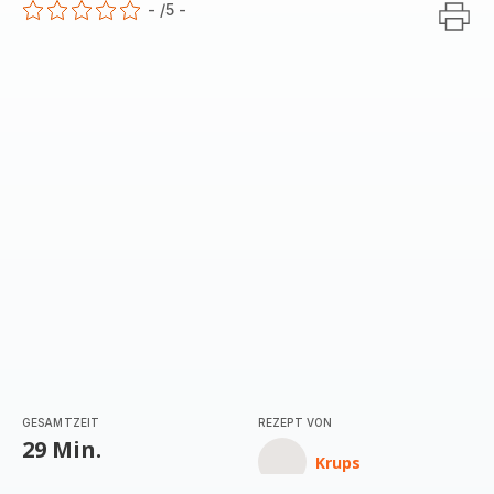
-
/5
-
ratings.0
GESAMTZEIT
REZEPT VON
29 Min.
Krups