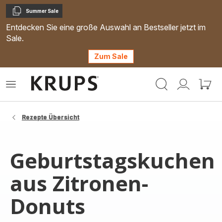
Summer Sale
Kopieren
Entdecken Sie eine große Auswahl an Bestseller jetzt im
Sale.
Zum Sale
Krups
Das
Mein
Mein
Homepage
Menü
Konto
Waren
öffnen
Rezepte Übersicht
Geburtstagskuchen
aus Zitronen-
Donuts