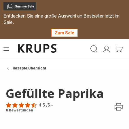
Summer Sale
Kopieren
Entdecken Sie eine große Auswahl an Bestseller jetzt im
Sale.
Zum Sale
Krups
Das
Mein
Mein
Homepage
Menü
Konto
Waren
öffnen
Rezepte Übersicht
Gefüllte Paprika
4.5
/5
-
ratings.4.5
8 Bewertungen