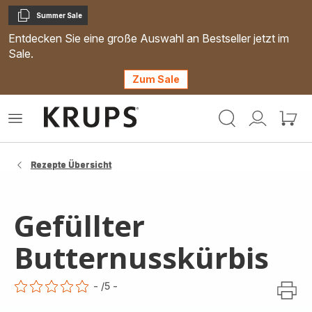
Summer Sale
Kopieren
Entdecken Sie eine große Auswahl an Bestseller jetzt im
Sale.
Zum Sale
Krups
Das
Mein
Mein
Homepage
Menü
Konto
Waren
öffnen
Rezepte Übersicht
Gefüllter
Butternusskürbis
-
/5
-
ratings.0