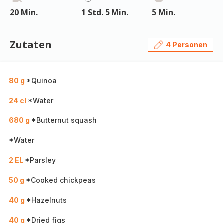
20 Min.
1 Std. 5 Min.
5 Min.
Zutaten
4 Personen
80 g
*Quinoa
24 cl
*Water
680 g
*Butternut squash
*Water
2 EL
*Parsley
50 g
*Cooked chickpeas
40 g
*Hazelnuts
40 g
*Dried figs