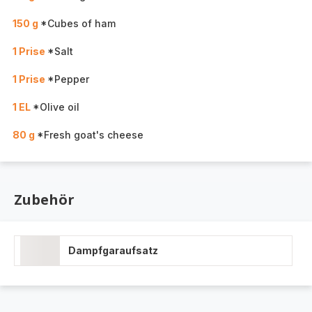
150 g
*Cubes of ham
1 Prise
*Salt
1 Prise
*Pepper
1 EL
*Olive oil
80 g
*Fresh goat's cheese
Zubehör
Dampfgaraufsatz