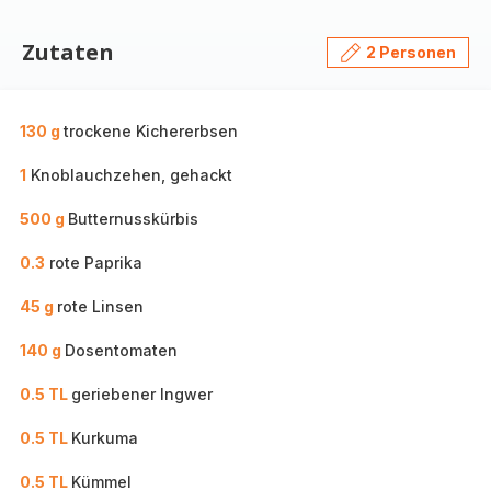
Zutaten
2 Personen
130 g
trockene Kichererbsen
1
Knoblauchzehen, gehackt
500 g
Butternusskürbis
0.3
rote Paprika
45 g
rote Linsen
140 g
Dosentomaten
0.5 TL
geriebener Ingwer
0.5 TL
Kurkuma
0.5 TL
Kümmel