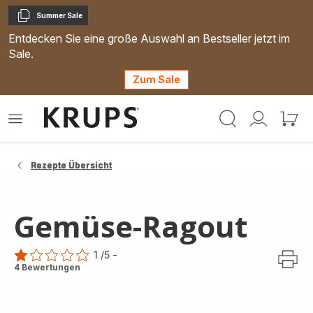
Summer Sale
Kopieren
Entdecken Sie eine große Auswahl an Bestseller jetzt im
Sale.
Zum Sale
Krups
Das
Mein
Mein
Homepage
Menü
Konto
Waren
öffnen
Rezepte Übersicht
Gemüse-Ragout
1
/5
-
Bewertung
4 Bewertungen
mit
1
Stern