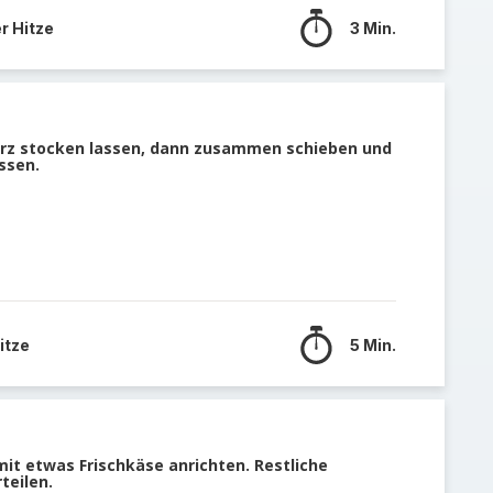
r Hitze
3 Min.
urz stocken lassen, dann zusammen schieben und
ssen.
itze
5 Min.
mit etwas Frischkäse anrichten. Restliche
teilen.