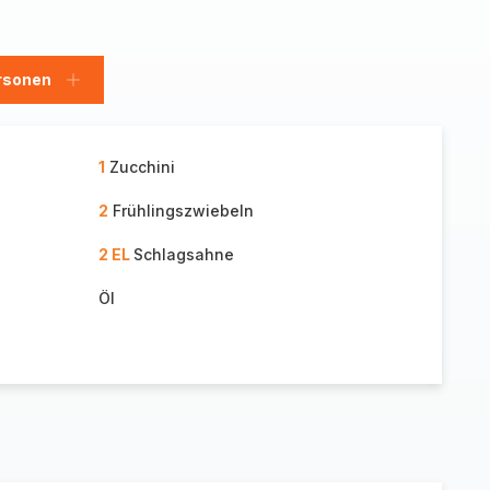
rsonen
en
Personen
hinzufügen
1
Zucchini
2
Frühlingszwiebeln
2 EL
Schlagsahne
Öl