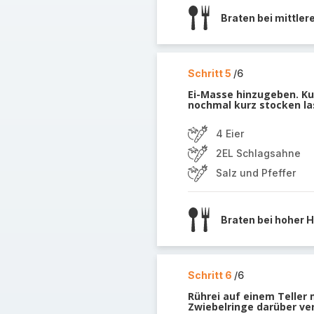
Braten bei mittlere
Schritt 5
/6
Ei-Masse hinzugeben. K
nochmal kurz stocken la
4 Eier
2EL Schlagsahne
Salz und Pfeffer
Braten bei hoher H
Schritt 6
/6
Rührei auf einem Teller 
Zwiebelringe darüber ver