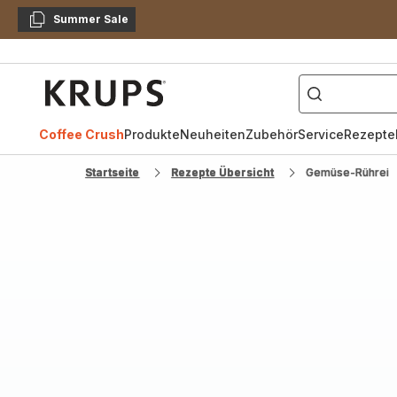
Summer Sale
Kopieren
["Kaffeevollautomat",
Krups
Homepage
Coffee Crush
Produkte
Neuheiten
Zubehör
Service
Rezepte
Startseite
Rezepte Übersicht
Gemüse-Rührei