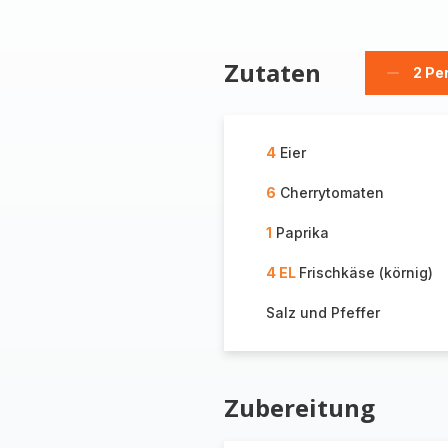
Zutaten
2 Pe
Person
löschen
4
Eier
6
Cherrytomaten
1
Paprika
4 EL
Frischkäse (körnig)
Salz und Pfeffer
Zubereitung