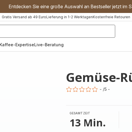
Entdecken Sie eine große Auswahl an Bestseller jetzt im S
Gratis Versand ab 49 Euro
Lieferung in 1-2 Werktagen
Kostenfreie Retouren
"Handmixer","Waffeleisen"]
Kaffee-Expertise
Live-Beratung
Gemüse-Rü
-
/5
-
ratings.0
GESAMTZEIT
13 Min.