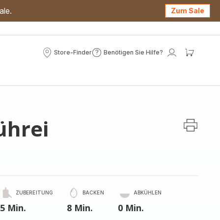
ale.
Zum Sale
Store-Finder
Benötigen Sie Hilfe?
Store-
Benötigen
Mein
Mein
Finder
Sie
Konto
Waren
Hilfe?
hrei
ZUBEREITUNG
BACKEN
ABKÜHLEN
5 Min.
8 Min.
0 Min.