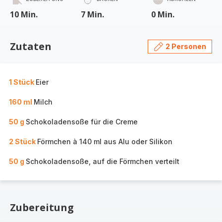
10 Min.
7 Min.
0 Min.
Zutaten
2 Personen
1 Stück
Eier
160 ml
Milch
50 g
Schokoladensoße für die Creme
2 Stück
Förmchen à 140 ml aus Alu oder Silikon
50 g
Schokoladensoße, auf die Förmchen verteilt
Zubereitung