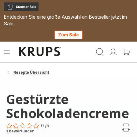
Summer Sale
Kopieren
Entdecken Sie eine große Auswahl an Bestseller jetzt im
Sale.
Zum Sale
Krups
Das
Mein
Mein
Homepage
Menü
Konto
Waren
öffnen
Rezepte Übersicht
Gestürzte
Schokoladencreme
0
/5
-
ratings.0
1 Bewertungen