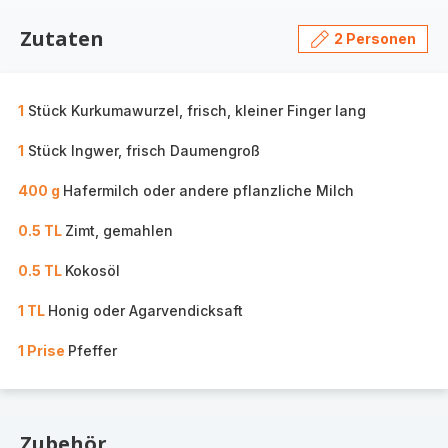
Zutaten
2 Personen
1
Stück Kurkumawurzel, frisch, kleiner Finger lang
1
Stück Ingwer, frisch Daumengroß
400 g
Hafermilch oder andere pflanzliche Milch
0.5 TL
Zimt, gemahlen
0.5 TL
Kokosöl
1 TL
Honig oder Agarvendicksaft
1 Prise
Pfeffer
Zubehör