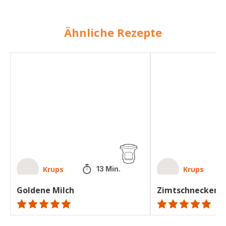
Ähnliche Rezepte
Goldene
Zimtschnecken
Milch
Krups
Krups
13 Min.
Goldene Milch
Zimtschnecken
Bewertung
ratings.NaN
mit