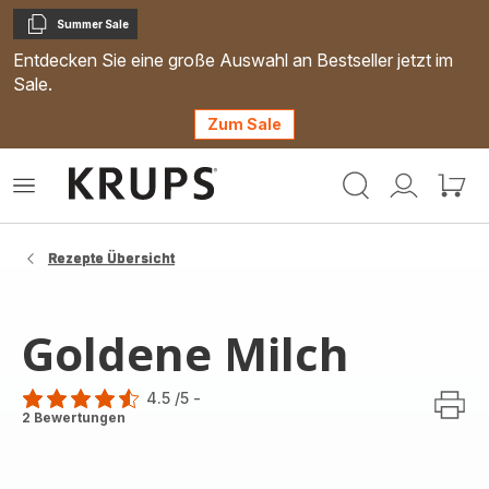
Summer Sale
Kopieren
Entdecken Sie eine große Auswahl an Bestseller jetzt im
Sale.
Zum Sale
Krups
Das
Mein
Mein
Homepage
Menü
Konto
Waren
öffnen
Rezepte Übersicht
Goldene Milch
4.5
/5
-
ratings.4.5
2 Bewertungen