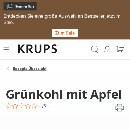
Summer Sale
Kopieren
Entdecken Sie eine große Auswahl an Bestseller jetzt im
Sale.
Zum Sale
Krups
Das
Mein
Mein
Homepage
Menü
Konto
Waren
öffnen
Rezepte Übersicht
Grünkohl mit Apfel
-
/5
-
ratings.0