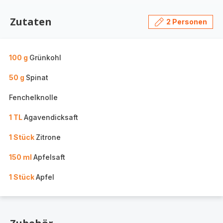
Zutaten
2 Personen
100 g
Grünkohl
50 g
Spinat
Fenchelknolle
1 TL
Agavendicksaft
1 Stück
Zitrone
150 ml
Apfelsaft
1 Stück
Apfel