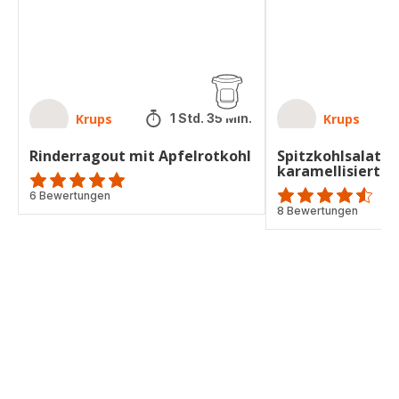
Walnüssen
Krups
Krups
1 Std. 35 Min.
Rinderragout mit Apfelrotkohl
Spitzkohlsalat m
karamellisierte
ratings.4.9
6 Bewertungen
ratings.4.5
8 Bewertungen