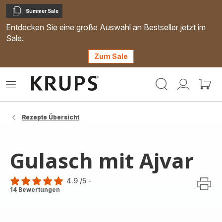
Summer Sale
Kopieren
Entdecken Sie eine große Auswahl an Bestseller jetzt im
Sale.
Zum Sale
Krups
Das
Mein
Mein
Homepage
Menü
Konto
Waren
öffnen
Rezepte Übersicht
Gulasch mit Ajvar
4.9
/5
-
ratings.4.9
14 Bewertungen