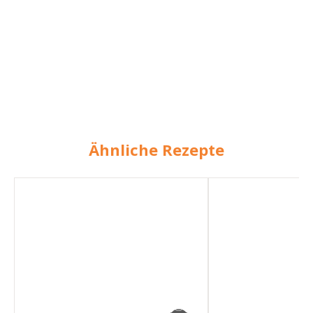
Ähnliche Rezepte
Hackfleischsuppe
One-
mit
Pot-
Ajvar
Pasta
mit
Ajvarsoße