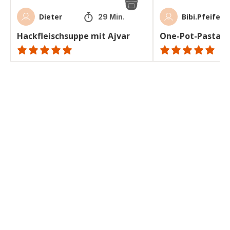
Dieter
Bibi.Pfeifer
29 Min.
Hackfleischsuppe mit Ajvar
One-Pot-Pasta m
ratings.NaN
ratings.NaN