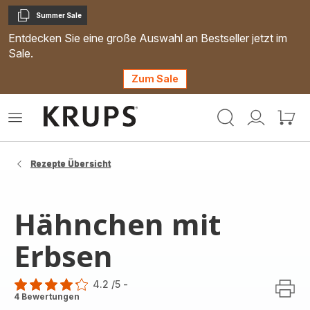
Summer Sale
Kopieren
Entdecken Sie eine große Auswahl an Bestseller jetzt im
Sale.
Zum Sale
Krups
Das
Mein
Mein
Homepage
Menü
Konto
Waren
öffnen
Rezepte Übersicht
Hähnchen mit
Erbsen
4.2
/5
-
ratings.4.2
4 Bewertungen