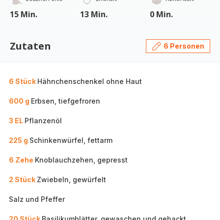
15 Min.
13 Min.
0 Min.
Zutaten
6 Personen
6 Stück
Hähnchenschenkel ohne Haut
600 g
Erbsen, tiefgefroren
3 EL
Pflanzenöl
225 g
Schinkenwürfel, fettarm
6 Zehe
Knoblauchzehen, gepresst
2 Stück
Zwiebeln, gewürfelt
Salz und Pfeffer
20 Stück
Basilikumblätter, gewaschen und gehackt