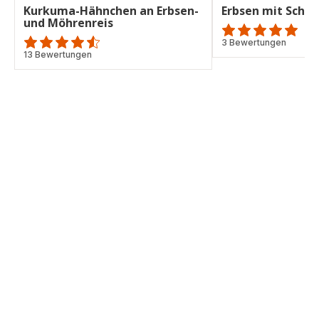
Kurkuma-Hähnchen an Erbsen-
Erbsen mit Schi
und Möhrenreis
Bewertung
3 Bewertungen
ratings.4.5
13 Bewertungen
mit
5
Sternen
(Durchschnitt)