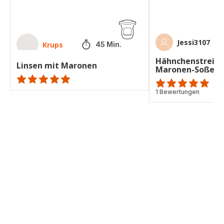
Jessi3107
Krups
45 Min.
Hähnchenstreifen
Linsen mit Maronen
Maronen-Soße
ratings.NaN
Bewertung
1 Bewertungen
mit
5
Sternen
(Durchschnitt)