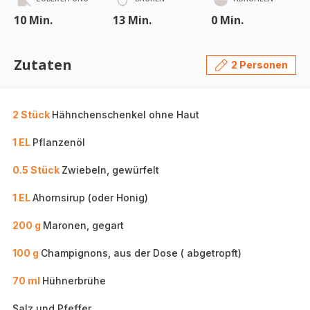
10 Min.
13 Min.
0 Min.
Zutaten
2 Personen
2 Stück
Hähnchenschenkel ohne Haut
1 EL
Pflanzenöl
0.5 Stück
Zwiebeln, gewürfelt
1 EL
Ahornsirup (oder Honig)
200 g
Maronen, gegart
100 g
Champignons, aus der Dose ( abgetropft)
70 ml
Hühnerbrühe
Salz und Pfeffer