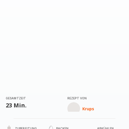
mit
4
Sternen
(Durchschnitt)
GESAMTZEIT
REZEPT VON
23 Min.
Krups
ZUBEREITUNG
BACKEN
ABKÜHLEN