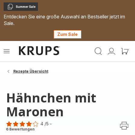
Summer Sale
Kopieren
Entdecken Sie eine große Auswahl an Bestseller jetzt im
Sale.
Zum Sale
Krups
Das
Mein
Mein
Homepage
Menü
Konto
Waren
öffnen
Rezepte Übersicht
Hähnchen mit
Maronen
4
/5
-
Bewertung
6 Bewertungen