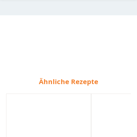
Ähnliche Rezepte
Linsen
Hähnchenstreifen
mit
in
Maronen
Apfel-
Maronen-
Soße