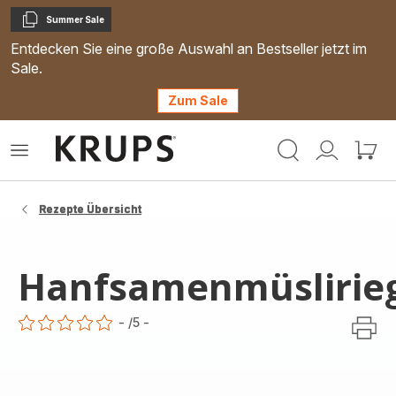
Summer Sale
Kopieren
Entdecken Sie eine große Auswahl an Bestseller jetzt im
Sale.
Zum Sale
Krups
Das
Mein
Mein
Homepage
Menü
Konto
Waren
öffnen
Rezepte Übersicht
Hanfsamenmüslirie
-
/5
-
ratings.0