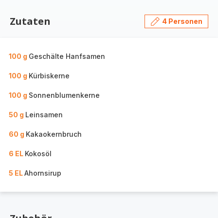
Zutaten
4 Personen
100 g
Geschälte Hanfsamen
100 g
Kürbiskerne
100 g
Sonnenblumenkerne
50 g
Leinsamen
60 g
Kakaokernbruch
6 EL
Kokosöl
5 EL
Ahornsirup