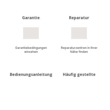
Garantie
Reparatur
Garantiebedingungen
Reparaturzentren in Ihrer
einsehen
Nähe finden
Bedienungsanleitung
Häufig gestellte
en
Fragen
Alle Unterlagen für Ihre
Antworten auf all Ihre Fragen
Produkte