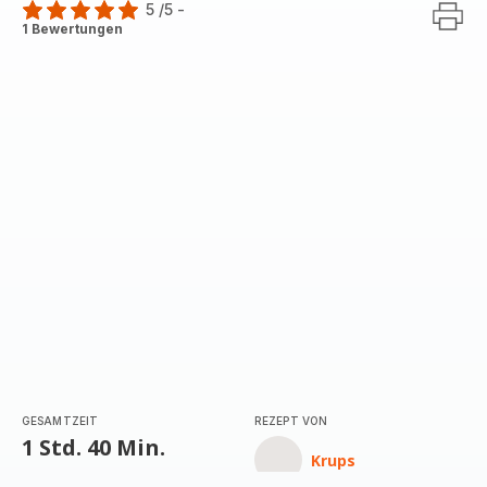
5
/5
-
Bewertung
1 Bewertungen
mit
5
Sternen
(Durchschnitt)
GESAMTZEIT
REZEPT VON
1 Std. 40 Min.
Krups