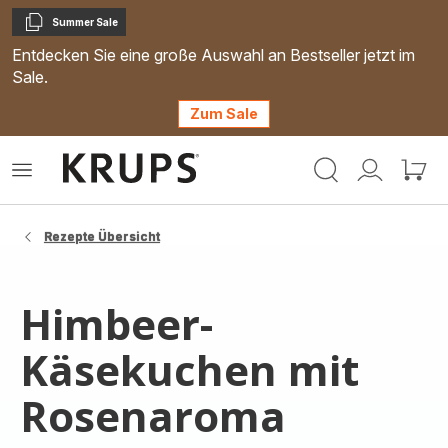
Summer Sale
Kopieren
Entdecken Sie eine große Auswahl an Bestseller jetzt im
Sale.
Zum Sale
Krups
Das
Mein
Mein
Homepage
Menü
Konto
Waren
öffnen
Rezepte Übersicht
Himbeer-
Käsekuchen mit
Rosenaroma