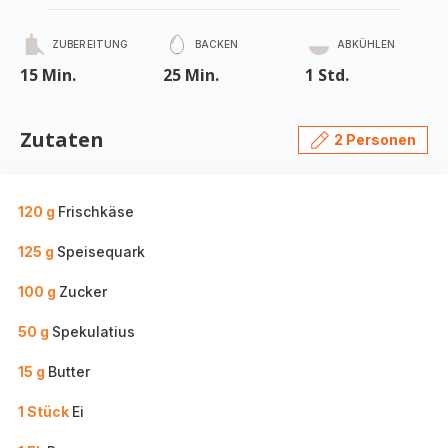
ZUBEREITUNG
BACKEN
ABKÜHLEN
15 Min.
25 Min.
1 Std.
Zutaten
2 Personen
120 g
Frischkäse
125 g
Speisequark
100 g
Zucker
50 g
Spekulatius
15 g
Butter
1 Stück
Ei