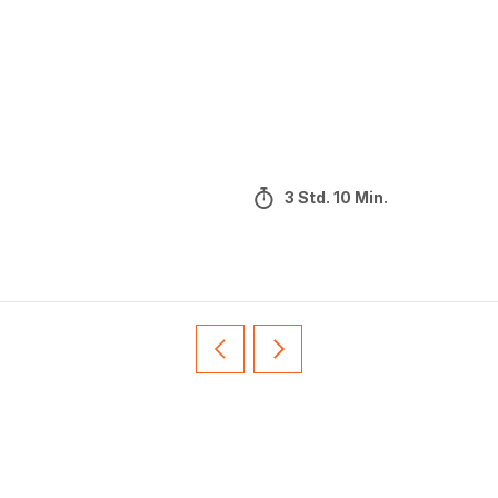
3 Std. 10 Min.
Vorherige
Weiter
Recipe
Recipe
card
card
slider
slider