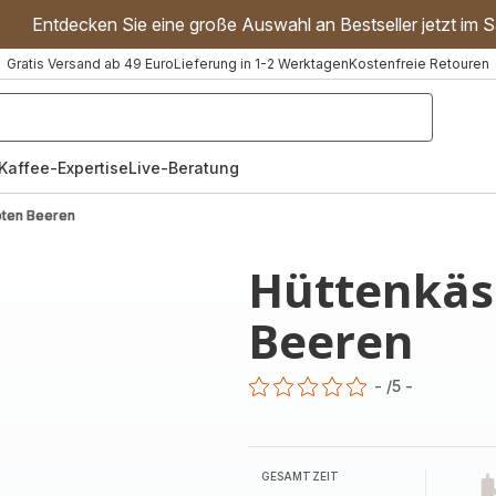
Entdecken Sie eine große Auswahl an Bestseller jetzt im S
Gratis Versand ab 49 Euro
Lieferung in 1-2 Werktagen
Kostenfreie Retouren
"Handmixer","Waffeleisen"]
Kaffee-Expertise
Live-Beratung
oten Beeren
Hüttenkäs
Beeren
-
/5
-
ratings.0
GESAMTZEIT