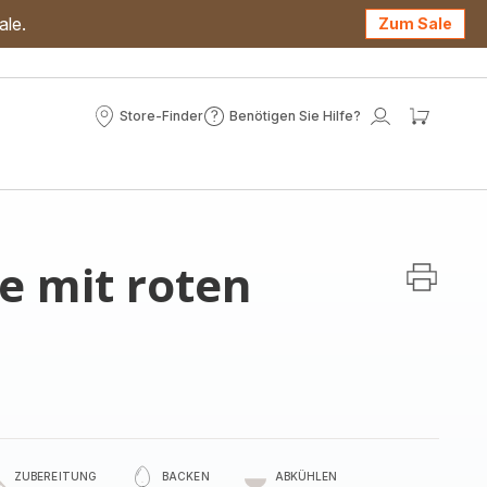
ale.
Zum Sale
Store-Finder
Benötigen Sie Hilfe?
Store-
Benötigen
Mein
Mein
Finder
Sie
Konto
Waren
Hilfe?
e mit roten
ZUBEREITUNG
BACKEN
ABKÜHLEN