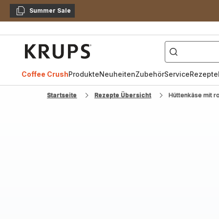
Summer Sale
Kopieren
["Kaffeevollautomat",
Krups
Homepage
Coffee Crush
Produkte
Neuheiten
Zubehör
Service
Rezepte
Startseite
Rezepte Übersicht
Hüttenkäse mit r