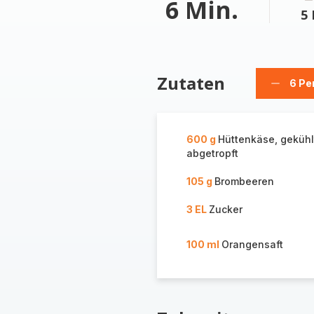
6 Min.
5 
Zutaten
6 Pe
Person
löschen
600 g
Hüttenkäse, gekühl
abgetropft
105 g
Brombeeren
3 EL
Zucker
100 ml
Orangensaft