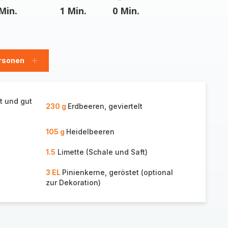
Min.
1 Min.
0 Min.
rsonen
en
Personen
hinzufügen
t und gut
230 g
Erdbeeren, geviertelt
105 g
Heidelbeeren
1.5
Limette (Schale und Saft)
3 EL
Pinienkerne, geröstet (optional
zur Dekoration)