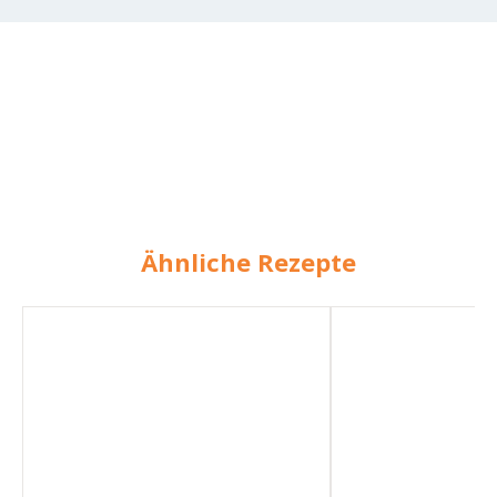
Ähnliche Rezepte
Ingwer-
Ingwer-
Zitronen-
Zitronen-
Orangen-
Honig
Sirup
Sirup
(mit
Erhalt
von
Vitaminen)