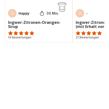
Happy
-
30 Min.
Ingwer-Zitronen-Orangen-
Ingwer-Zitronen
Sirup
(mit Erhalt von 
ratings.4.8
14 Bewertungen
Bewertung
21 Bewertungen
mit
5
Sternen
(Durchschnitt)