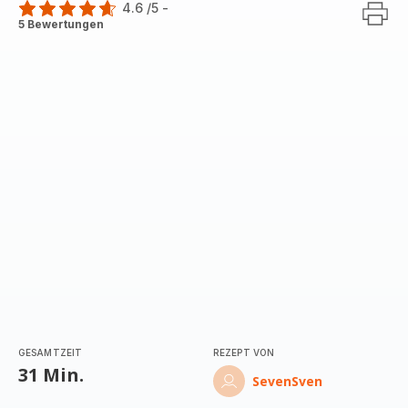
4.6
/5
-
ratings.4.6
5 Bewertungen
GESAMTZEIT
REZEPT VON
31 Min.
SevenSven