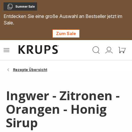
Summer Sale
Kopieren
Entdecken Sie eine große Auswahl an Bestseller jetzt im
Sale.
Zum Sale
Krups
Das
Mein
Mein
Homepage
Menü
Konto
Waren
öffnen
Rezepte Übersicht
Ingwer - Zitronen -
Orangen - Honig
Sirup