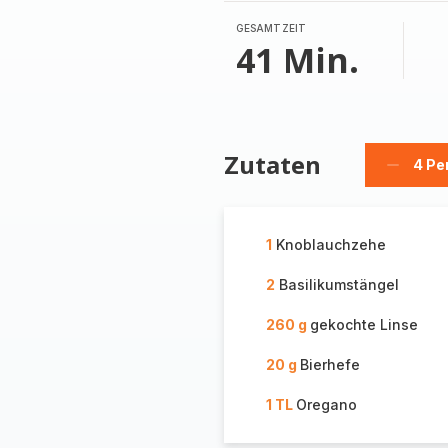
GESAMTZEIT
41 Min.
Zutaten
4 Pe
Person
löschen
1
Knoblauchzehe
2
Basilikumstängel
260 g
gekochte Linse
20 g
Bierhefe
1 TL
Oregano