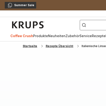
Summer Sale
Kopieren
["Kaffeevollautomat",
Krups
Homepage
Coffee Crush
Produkte
Neuheiten
Zubehör
Service
Rezepte
Startseite
Rezepte Übersicht
Italienische Lins