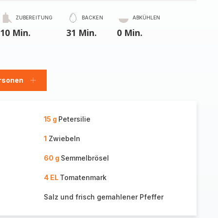
ZUBEREITUNG
BACKEN
ABKÜHLEN
10 Min.
31 Min.
0 Min.
rsonen
en
Personen
hinzufügen
15 g
Petersilie
1
Zwiebeln
60 g
Semmelbrösel
4 EL
Tomatenmark
Salz und frisch gemahlener Pfeffer