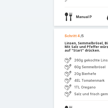
Manual P
Schritt 4
/5
Linsen, Semmelbrösel, 
Mit Salz und Pfeffer wür
auf "Start" drücken.
260g gekochte Lin
60g Semmelbrösel
20g Bierhefe
4EL Tomatenmark
1TL Oregano
Salz und frisch gem