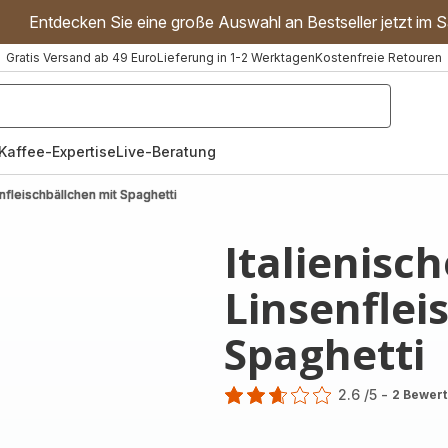
Entdecken Sie eine große Auswahl an Bestseller jetzt im S
Gratis Versand ab 49 Euro
Lieferung in 1-2 Werktagen
Kostenfreie Retouren
"Handmixer","Waffeleisen"]
Kaffee-Expertise
Live-Beratung
enfleischbällchen mit Spaghetti
Italienisch
Linsenflei
Spaghetti
2.6
/5
-
2 Bewer
ratings.2.6