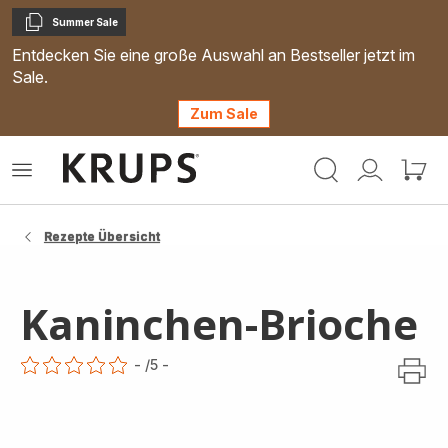
Summer Sale
Kopieren
Entdecken Sie eine große Auswahl an Bestseller jetzt im
Sale.
Zum Sale
Krups
Das
Mein
Mein
Homepage
Menü
Konto
Waren
öffnen
Rezepte Übersicht
Kaninchen-Brioche
-
/5
-
ratings.0