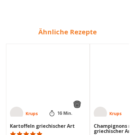
Ähnliche Rezepte
Kartoffeln
Champignons
griechischer
nach
Art
griechischer
Art
Krups
Krups
16 Min.
Kartoffeln griechischer Art
Champignons na
griechischer Art