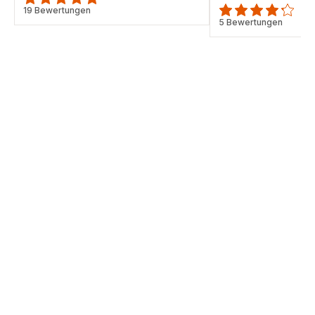
ratings.4.9
19 Bewertungen
ratings.4.2
5 Bewertungen