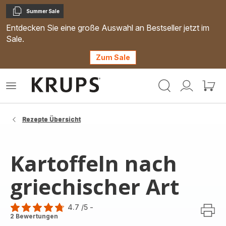
Summer Sale
Kopieren
Entdecken Sie eine große Auswahl an Bestseller jetzt im
Sale.
Zum Sale
Krups
Das
Mein
Mein
Homepage
Menü
Konto
Waren
öffnen
Rezepte Übersicht
Kartoffeln nach
griechischer Art
4.7
/5
-
ratings.4.7
2 Bewertungen