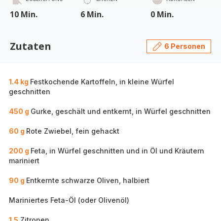
10 Min.
6 Min.
0 Min.
Zutaten
6 Personen
1.4 kg
Festkochende Kartoffeln, in kleine Würfel
geschnitten
450 g
Gurke, geschält und entkernt, in Würfel geschnitten
60 g
Rote Zwiebel, fein gehackt
200 g
Feta, in Würfel geschnitten und in Öl und Kräutern
mariniert
90 g
Entkernte schwarze Oliven, halbiert
Mariniertes Feta-Öl (oder Olivenöl)
1.5
Zitronen