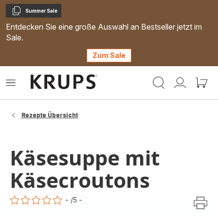
Summer Sale
Kopieren
Entdecken Sie eine große Auswahl an Bestseller jetzt im
Sale.
Zum Sale
Krups
Das
Mein
Mein
Homepage
Menü
Konto
Waren
öffnen
Rezepte Übersicht
Käsesuppe mit
Käsecroutons
-
/5
-
ratings.0