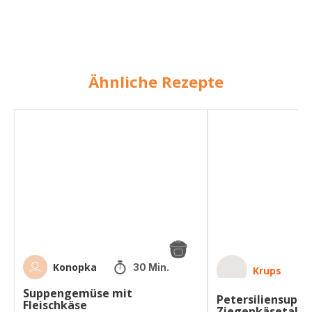
Ähnliche Rezepte
Suppengemüse
Petersiliensuppe
mit
mit
Fleischkäse
Ziegenkäsetalern
Konopka
30 Min.
Krups
Suppengemüse mit
Petersiliensuppe
Fleischkäse
Ziegenkäsetaler