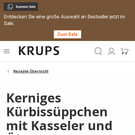
Summer Sale
Kopieren
Entdecken Sie eine große Auswahl an Bestseller jetzt im
Sale.
Zum Sale
Krups
Das
Mein
Mein
Homepage
Menü
Konto
Waren
öffnen
Rezepte Übersicht
Kerniges
Kürbissüppchen
mit Kasseler und