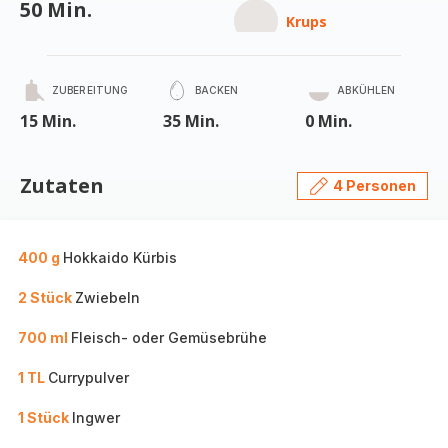
50 Min.
Krups
ZUBEREITUNG
BACKEN
ABKÜHLEN
15 Min.
35 Min.
0 Min.
Zutaten
4 Personen
400 g
Hokkaido Kürbis
2 Stück
Zwiebeln
700 ml
Fleisch- oder Gemüsebrühe
1 TL
Currypulver
1 Stück
Ingwer