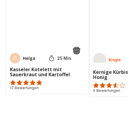
mit
mit
Sauerkraut
Honig
und
Kartoffel
Helga
25 Min.
Krups
Kasseler Kotelett mit
Kernige Kürbiskü
Sauerkraut und Kartoffel
Honig
ratings.4.9
17 Bewertungen
ratings.3.5
5 Bewertungen