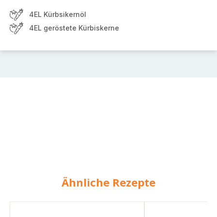
4EL Kürbsikernöl
4EL geröstete Kürbiskerne
Ähnliche Rezepte
Kasseler
Kernige
Kotelett
Kürbisküchlein