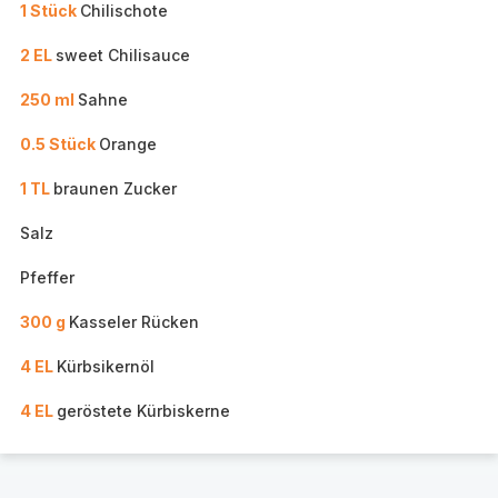
1 Stück
Chilischote
2 EL
sweet Chilisauce
250 ml
Sahne
0.5 Stück
Orange
1 TL
braunen Zucker
Salz
Pfeffer
300 g
Kasseler Rücken
4 EL
Kürbsikernöl
4 EL
geröstete Kürbiskerne