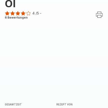
Öl
4
/5
-
Bewertung
6 Bewertungen
mit
4
Sternen
(Durchschnitt)
GESAMTZEIT
REZEPT VON