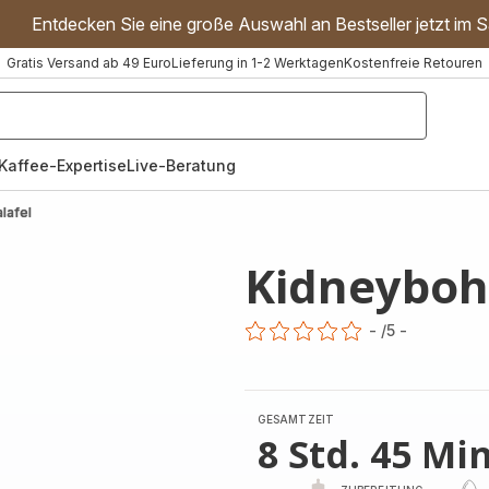
Entdecken Sie eine große Auswahl an Bestseller jetzt im S
Gratis Versand ab 49 Euro
Lieferung in 1-2 Werktagen
Kostenfreie Retouren
"Handmixer","Waffeleisen"]
Kaffee-Expertise
Live-Beratung
lafel
Kidneyboh
-
/5
-
ratings.0
GESAMTZEIT
8 Std. 45 Min