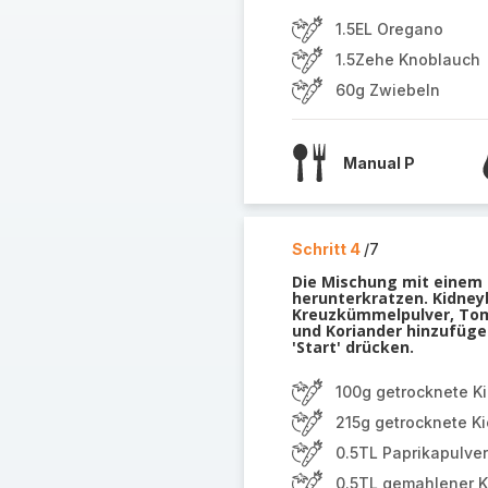
1.5EL Oregano
1.5Zehe Knoblauch
60g Zwiebeln
Manual P
Schritt 4
/7
Die Mischung mit einem 
herunterkratzen. Kidney
Kreuzkümmelpulver, Toma
und Koriander hinzufüge
'Start' drücken.
100g getrocknete 
215g getrocknete K
0.5TL Paprikapulver
0.5TL gemahlener 