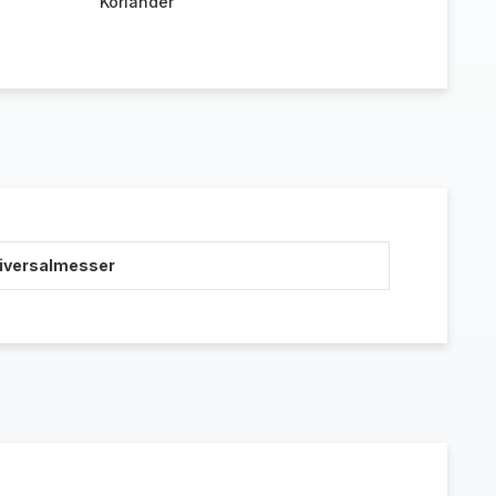
Koriander
niversalmesser