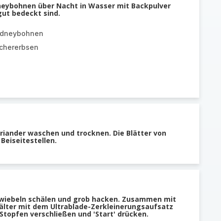
idneybohnen über Nacht in Wasser mit Backpulver
gut bedeckt sind.
Kidneybohnen
ichererbsen
oriander waschen und trocknen. Die Blätter von
Beiseitestellen.
Zwiebeln schälen und grob hacken. Zusammen mit
lter mit dem Ultrablade-Zerkleinerungsaufsatz
Stopfen verschließen und 'Start' drücken.