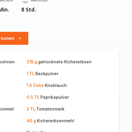
BACKEN
ABKÜHLEN
Min.
8 Std.
rsonen
en
Personen
hinzufügen
ybohnen
215 g
getrocknete Kichererbsen
1 TL
Backpulver
1.5 Zehe
Knoblauch
0.5 TL
Paprikapulver
kümmel
2 TL
Tomatenmark
40 g
Kichererbsenmehl