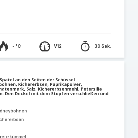
- °C
V12
30 Sek.
Spatel an den Seiten der Schüssel
bohnen, Kichererbsen, Paprikapulver,
tenmark, Salz, Kichererbsenmehl, Petersilie
n. Den Deckel mit dem Stopfen verschließen und
Kidneybohnen
ichererbsen
Kreuzkümmel