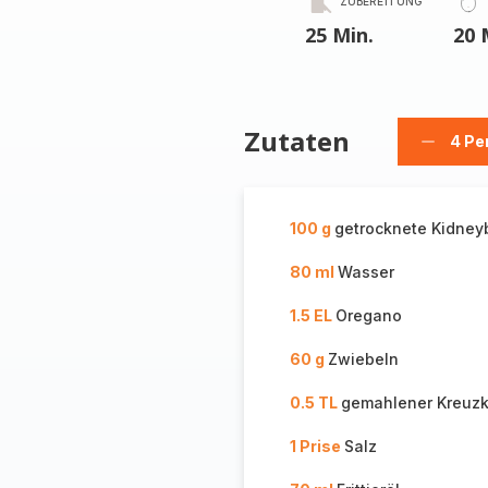
ZUBEREITUNG
25 Min.
20 
Zutaten
4 Pe
Person
löschen
100 g
getrocknete Kidne
80 ml
Wasser
1.5 EL
Oregano
60 g
Zwiebeln
0.5 TL
gemahlener Kreuz
1 Prise
Salz