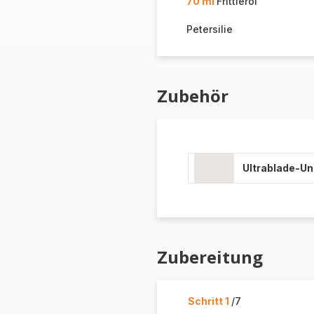
70 ml
Frittieröl
Petersilie
Zubehör
Ultrablade-U
Zubereitung
Schritt 1
/7