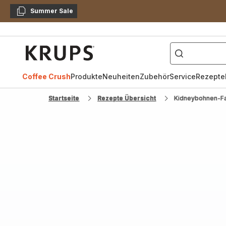
Summer Sale
Kopieren
["Kaffeevollautomat",
Krups
Homepage
Coffee Crush
Produkte
Neuheiten
Zubehör
Service
Rezepte
Startseite
Rezepte Übersicht
Kidneybohnen-Fa