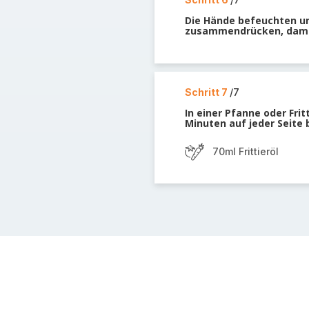
Die Hände befeuchten un
zusammendrücken, damit 
Schritt 7
/7
In einer Pfanne oder Frit
Minuten auf jeder Seite 
70ml Frittieröl