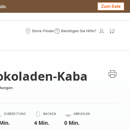
ale.
Zum Sale
Store-Finder
Benötigen Sie Hilfe?
Store-
Benötigen
Mein
Mein
Finder
Sie
Konto
Waren
Hilfe?
okoladen-Kaba
rtungen
ZUBEREITUNG
BACKEN
ABKÜHLEN
Min.
4 Min.
0 Min.