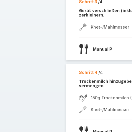
Schritt 3
/4
Gerät verschließen (inklu
zerkleinern.
Knet-/Mahlmesser
Manual P
Schritt 4
/4
Trockenmilch hinzugeben
vermengen
150g Trockenmilch (
Knet-/Mahlmesser
Manual P