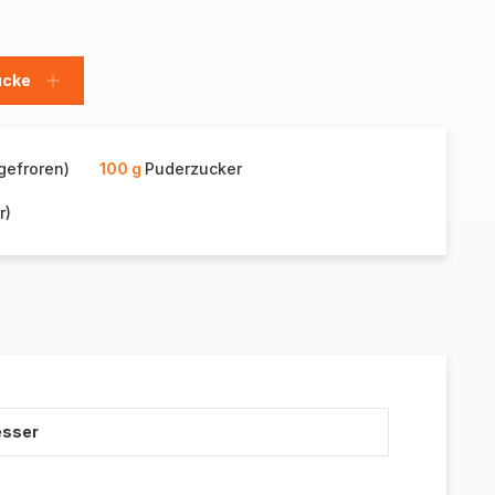
ücke
Stücke
hinzufügen
gefroren)
100 g
Puderzucker
r)
esser