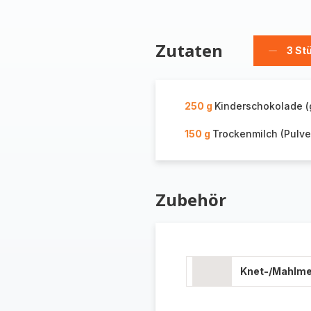
Zutaten
3 St
Stücke
löschen
250 g
Kinderschokolade (
150 g
Trockenmilch (Pulve
Zubehör
Knet-/Mahlm