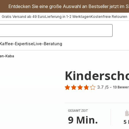
Entdecken Sie eine große Auswahl an Bestseller jetzt im S
Gratis Versand ab 49 Euro
Lieferung in 1-2 Werktagen
Kostenfreie Retouren
"Handmixer","Waffeleisen"]
Kaffee-Expertise
Live-Beratung
den-Kaba
Kindersch
3.7
/5
-
13 Bewe
ratings.3.7
GESAMTZEIT
9 Min.
5 