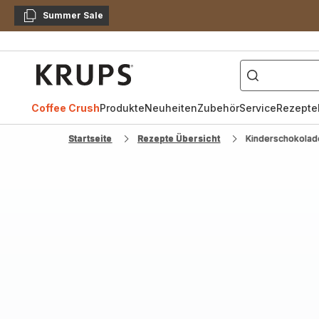
Summer Sale
Kopieren
["Kaffeevollautomat",
Krups
Homepage
Coffee Crush
Produkte
Neuheiten
Zubehör
Service
Rezepte
Startseite
Rezepte Übersicht
Kinderschokola