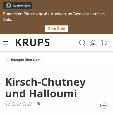
Summer Sale
Kopieren
Entdecken Sie eine große Auswahl an Bestseller jetzt im
Sale.
Zum Sale
Krups
Das
Mein
Mein
Homepage
Menü
Konto
Waren
öffnen
Rezepte Übersicht
Kirsch-Chutney
und Halloumi
-
/5
-
ratings.0