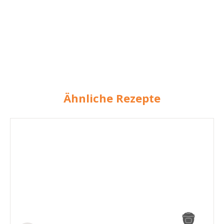
Ähnliche Rezepte
Kirsch-
Chutney
und
Halloumi