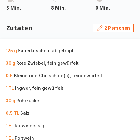
5 Min.
8 Min.
0 Min.
Zutaten
2 Personen
125 g
Sauerkirschen, abgetropft
30 g
Rote Zwiebel, fein gewürfelt
0.5
Kleine rote Chilischote(n), feingewürfelt
1 TL
Ingwer, fein gewürfelt
30 g
Rohrzucker
0.5 TL
Salz
1 EL
Rotweinessig
1 EL
Portwein