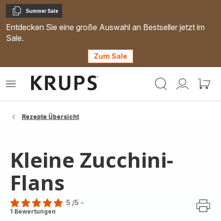
Summer Sale
Kopieren
Entdecken Sie eine große Auswahl an Bestseller jetzt im
Sale.
Zum Sale
Krups
Das
Mein
Mein
Homepage
Menü
Konto
Waren
öffnen
Rezepte Übersicht
Kleine Zucchini-
Flans
5
/5
-
Bewertung
1 Bewertungen