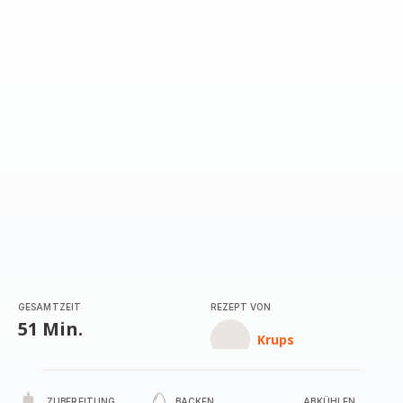
mit
5
Sternen
(Durchschnitt)
GESAMTZEIT
REZEPT VON
51 Min.
Krups
ZUBEREITUNG
BACKEN
ABKÜHLEN