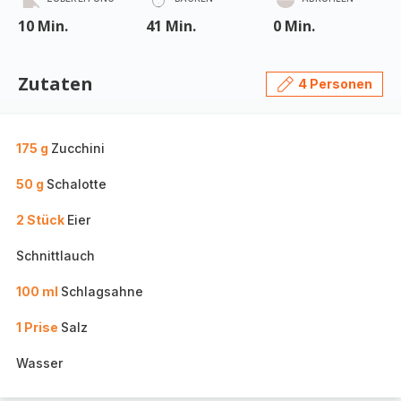
10 Min.
41 Min.
0 Min.
Zutaten
4 Personen
175 g
Zucchini
50 g
Schalotte
2 Stück
Eier
Schnittlauch
100 ml
Schlagsahne
1 Prise
Salz
Wasser