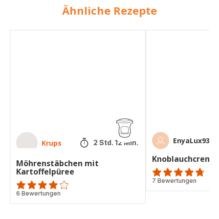
Ähnliche Rezepte
Möhrenstäbchen
Knoblauchcremesup
mit
Kartoffelpüree
EnyaLux93
Krups
2 Std. 12 Min.
Knoblauchcreme
Möhrenstäbchen mit
Kartoffelpüree
ratings.4.7
7 Bewertungen
Bewertung
6 Bewertungen
mit
4