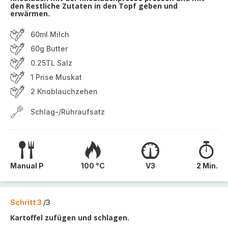
den Restliche Zutaten in den Topf geben und
erwärmen.
60ml Milch
60g Butter
0.25TL Salz
1 Prise Muskat
2 Knoblauchzehen
Schlag-/Rühraufsatz
Manual P
100 °C
V3
2 Min.
Schritt 3
/3
Kartoffel zufügen und schlagen.