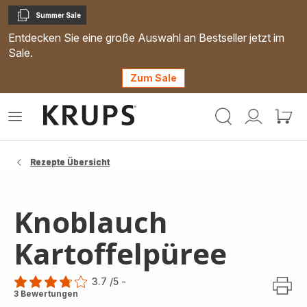
Summer Sale
Kopieren
Entdecken Sie eine große Auswahl an Bestseller jetzt im
Sale.
Zum Sale
Krups
Das
Mein
Mein
Homepage
Menü
Konto
Waren
öffnen
Rezepte Übersicht
Knoblauch
Kartoffelpüree
3.7
/5
-
ratings.3.7
3 Bewertungen