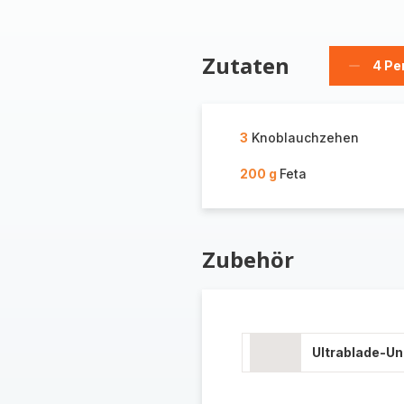
Zutaten
4 Pe
Person
löschen
3
Knoblauchzehen
200 g
Feta
Zubehör
Ultrablade-U