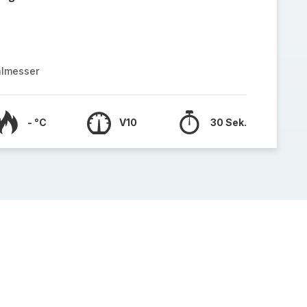
almesser
- °C
V10
30 Sek.