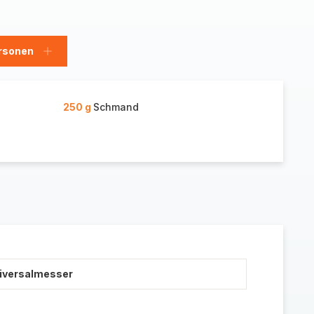
rsonen
en
Personen
hinzufügen
250 g
Schmand
niversalmesser