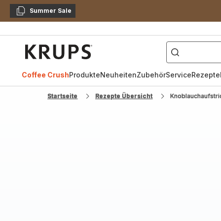
Summer Sale
Kopieren
["Kaffeevollautomat",
Krups
Homepage
Coffee Crush
Produkte
Neuheiten
Zubehör
Service
Rezepte
Startseite
Rezepte Übersicht
Knoblauchaufstri