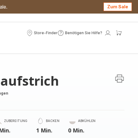
ale.
Zum Sale
Store-Finder
Benötigen Sie Hilfe?
Store-
Benötigen
Mein
Mein
Finder
Sie
Konto
Waren
Hilfe?
aufstrich
ngen
ZUBEREITUNG
BACKEN
ABKÜHLEN
Min.
1 Min.
0 Min.