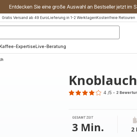
Entdecken Sie eine große Auswahl an Bestseller jetzt im S
Gratis Versand ab 49 Euro
Lieferung in 1-2 Werktagen
Kostenfreie Retouren
"Handmixer","Waffeleisen"]
Kaffee-Expertise
Live-Beratung
ch
Knoblauch
4
/5
-
2 Bewertu
Bewertung
mit
4
Sternen
GESAMTZEIT
(Durchschnitt)
3 Min.
2 