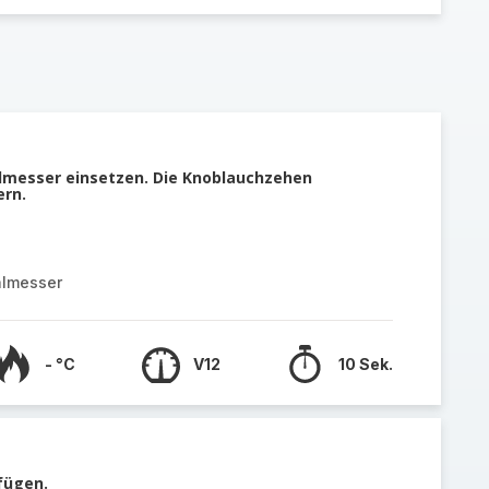
llmesser einsetzen. Die Knoblauchzehen
ern.
almesser
- °C
V12
10 Sek.
fügen.