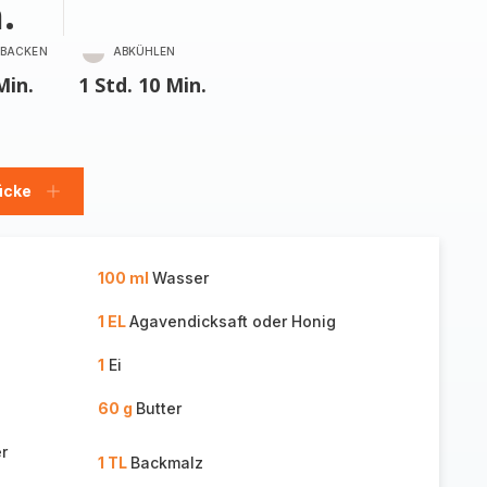
.
BACKEN
ABKÜHLEN
Min.
1 Std. 10 Min.
ücke
Stücke
hinzufügen
100 ml
Wasser
1 EL
Agavendicksaft oder Honig
1
Ei
60 g
Butter
r
1 TL
Backmalz