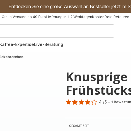
Entdecken Sie eine große Auswahl an Bestseller jetzt im S
Gratis Versand ab 49 Euro
Lieferung in 1-2 Werktagen
Kostenfreie Retouren
"Handmixer","Waffeleisen"]
Kaffee-Expertise
Live-Beratung
tücksbrötchen
Knusprige
Frühstück
4
/5
-
1 Bewertu
Bewertung
mit
4
Sternen
GESAMTZEIT
(Durchschnitt)