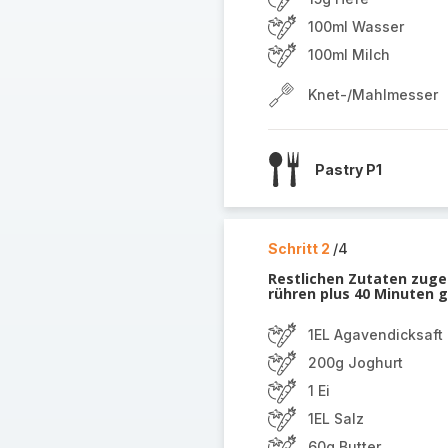
100ml Wasser
100ml Milch
Knet-/Mahlmesser
Pastry P1
Schritt 2
/4
Restlichen Zutaten zuge
rühren plus 40 Minuten g
1EL Agavendicksaft
200g Joghurt
1 Ei
1EL Salz
60g Butter