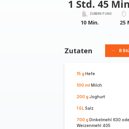
1 Std. 45 Min
ZUBEREITUNG
10 Min.
25 
Zutaten
8 St
Stücke
löschen
15 g
Hefe
100 ml
Milch
200 g
Joghurt
1 EL
Salz
700 g
Dinkelmehl 630 ode
Weizenmehl 405