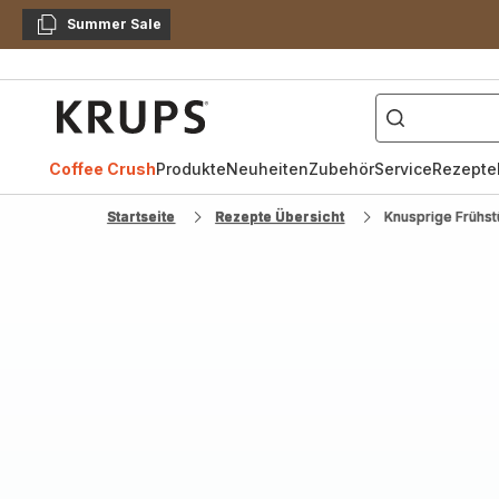
Summer Sale
Kopieren
["Kaffeevollautomat",
Krups
Homepage
Coffee Crush
Produkte
Neuheiten
Zubehör
Service
Rezepte
Startseite
Rezepte Übersicht
Knusprige Frühs