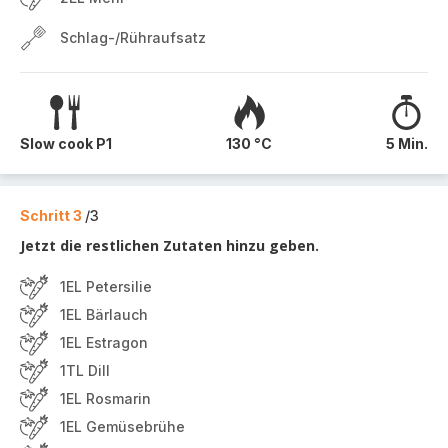
Schlag-/Rühraufsatz
Slow cook P1
130 °C
5 Min.
Schritt 3
/3
Jetzt die restlichen Zutaten hinzu geben.
1EL Petersilie
1EL Bärlauch
1EL Estragon
1TL Dill
1EL Rosmarin
1EL Gemüsebrühe