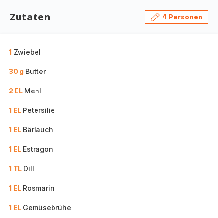
Zutaten
4 Personen
1
Zwiebel
30 g
Butter
2 EL
Mehl
1 EL
Petersilie
1 EL
Bärlauch
1 EL
Estragon
1 TL
Dill
1 EL
Rosmarin
1 EL
Gemüsebrühe