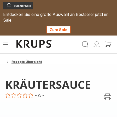
Summer Sale
Kopieren
Entdecken Sie eine große Auswahl an Bestseller jetzt im
Sale.
Zum Sale
Krups
Das
Mein
Mein
Homepage
Menü
Konto
Waren
öffnen
Rezepte Übersicht
KRÄUTERSAUCE
-
/5
-
ratings.0