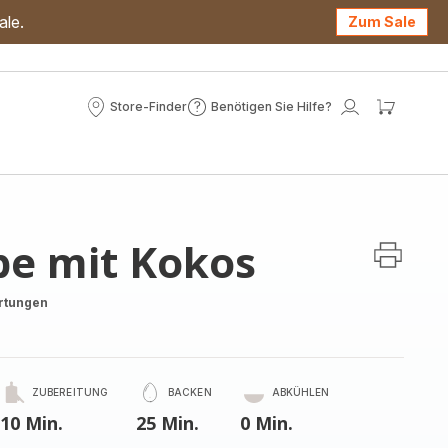
ale.
Zum Sale
Store-Finder
Benötigen Sie Hilfe?
Store-
Benötigen
Mein
Mein
Finder
Sie
Konto
Waren
Hilfe?
pe mit Kokos
rtungen
ZUBEREITUNG
BACKEN
ABKÜHLEN
10 Min.
25 Min.
0 Min.