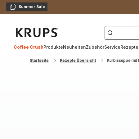
Summer Sale
Kopieren
["Kaffeevollautomat",
Krups
Homepage
Coffee Crush
Produkte
Neuheiten
Zubehör
Service
Rezepte
Startseite
Rezepte Übersicht
Kürbissuppe mit