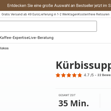
Entdecken Sie eine große Auswahl an Bestseller jetzt im S
Gratis Versand ab 49 Euro
Lieferung in 1-2 Werktagen
Kostenfreie Retouren
"Handmixer","Waffeleisen"]
Kaffee-Expertise
Live-Beratung
 Kokos
Kürbissup
4.7
/5
-
22 Bewe
ratings.4.7
GESAMTZEIT
35 Min.