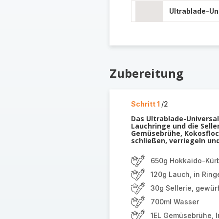
Ultrablade-U
Zubereitung
Schritt 1
/2
Das Ultrablade-Universal
Lauchringe und die Selle
Gemüsebrühe, Kokosflock
schließen, verriegeln un
650g Hokkaido-Kürb
120g Lauch, in Ring
30g Sellerie, gewürf
700ml Wasser
1EL Gemüsebrühe, I