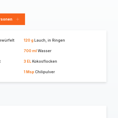
rsonen
en
Personen
hinzufügen
ewürfelt
120 g
Lauch, in Ringen
700 ml
Wasser
t
3 EL
Kokosflocken
1 Msp
Chilipulver