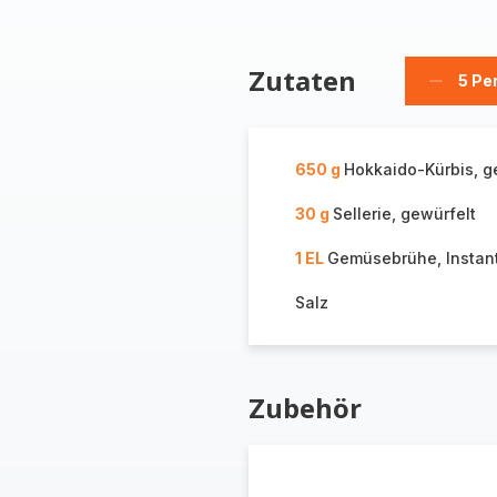
Zutaten
5 Pe
Person
löschen
650 g
Hokkaido-Kürbis, g
30 g
Sellerie, gewürfelt
1 EL
Gemüsebrühe, Instan
Salz
Zubehör