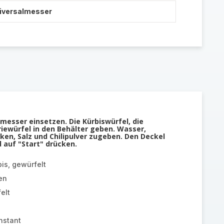
niversalmesser
messer einsetzen. Die Kürbiswürfel, die
riewürfel in den Behälter geben. Wasser,
en, Salz und Chilipulver zugeben. Den Deckel
d auf "Start" drücken.
is, gewürfelt
en
elt
nstant